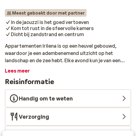
Meest geboekt door met partner
In de jacuzzi is het goed vertoeven
Kom tot rust in de sfeervolle kamers
Dicht bij zandstrand en centrum
Appartementen Irilena is op een heuvel gebouwd,
waardoor je een adembenemend uitzicht op het
landschap en de zee hebt. Elke avond kun je van een
prachtige zonsondergang genieten. Het complex ligt
Lees meer
heerlijk rustig, middenin de natuur. Wel zijn de winkels,
Reisinformatie
restaurants en bars dichtbij gelegen, zodat je niet ver
hoeft te lopen voor de dagelijkse benodigdheden of
een gezellige taverne. Je zult gastvrij worden
Handig om te weten
ontvangen voor een verblijf in deze luxe ingerichte
appartementen.
Verzorging
Vlucht informatie