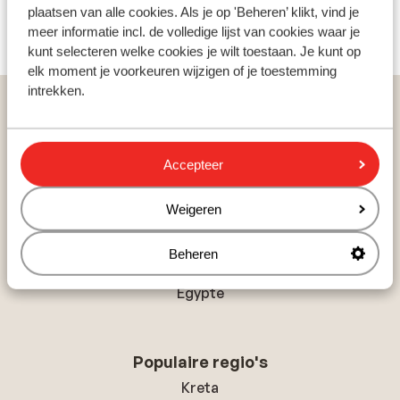
plaatsen van alle cookies. Als je op 'Beheren’ klikt, vind je
Bekijk alle 35 ervaringen
meer informatie incl. de volledige lijst van cookies waar je
kunt selecteren welke cookies je wilt toestaan. Je kunt op
elk moment je voorkeuren wijzigen of je toestemming
intrekken.
Home
Vakantie
Griekenland
Kefalonia
Lassi
Appartementen Irilena
Accepteer
Weigeren
Populaire landen
Spanje
Beheren
Griekenland
Egypte
Populaire regio's
Kreta