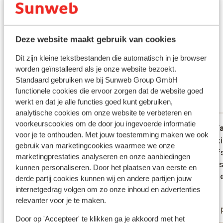
Wat gasten vinden
Dit zijn 100% authentieke klantbeoordelingen die hun
Deze website maakt gebruik van cookies
ervaring met ons product eerlijk weergeven.
Dit zijn kleine tekstbestanden die automatisch in je browser
Meer over beoordelingen
worden geïnstalleerd als je onze website bezoekt.
Fantastisch
Standaard gebruiken we bij Sunweb Group GmbH
8.1
functionele cookies die ervoor zorgen dat de website goed
35 ervaringen
werkt en dat je alle functies goed kunt gebruiken,
Meest geboekt door met partner
analytische cookies om onze website te verbeteren en
voorkeurscookies om de door jou ingevoerde informatie
Fantastisch
4 jul. 2026
F
8.0
9.7
voor je te onthouden. Met jouw toestemming maken we ook
Was een fijne en leuke accomodatie. Mooi
Was een fijne en leuke accomodatie. Mooi
Prachti
Prachti
gebruik van marketingcookies waarmee we onze
uitzicht op zee. Weg er naartoe is best een
uitzicht op zee. Weg er naartoe is best een
loopaf
loopaf
marketingprestaties analyseren en onze aanbiedingen
beetje stijl en dus wel moeilijk bereikbaar
beetje stijl en dus wel moeilijk bereikbaar
kamers
kamers
kunnen personaliseren. Door het plaatsen van eerste en
voor ouderen of mensen die slecht ter
voor ouderen of mensen die slecht ter
douce e
douce e
derde partij cookies kunnen wij en andere partijen jouw
been zijn.
been zijn.
internetgedrag volgen om zo onze inhoud en advertenties
Dick
Lia
relevanter voor je te maken.
Alleenstaande ouder
Met 
Door op 'Accepteer' te klikken ga je akkoord met het