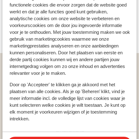
Vlucht informatie
functionele cookies die ervoor zorgen dat de website goed
Na een goede nachtrust start er een mooie tocht. Over
werkt en dat je alle functies goed kunt gebruiken,
Wat gasten vinden
de vruchtbare vlakte van Beotia en je rijdt door de
analytische cookies om onze website te verbeteren en
steden van Thebe die bekend zijn om de tragedie van
voorkeurscookies om de door jou ingevoerde informatie
Helaas zijn er momenteel nog geen ervaringen
Koning Oedipus. Vannacht verblijf je in het centrum van
voor je te onthouden. Met jouw toestemming maken we ook
voor deze accommodatie.
de oude wereld – de “Omphalos” – de navel van de
gebruik van marketingcookies waarmee we onze
wereld … Dag 3: van Delphi naar de omgeving van
marketingprestaties analyseren en onze aanbiedingen
Olympia. Ongeveer 240 km. Vandaag een route naar de
kunnen personaliseren. Door het plaatsen van eerste en
bakermat van de Olympische Spelen. Een prachtige
derde partij cookies kunnen wij en andere partijen jouw
Home
Vakantie
Griekenland
Atheense Rivièra
route over de brug van Antirion, de verbinding tussen
internetgedrag volgen om zo onze inhoud en advertenties
Fly & Drive Athene
de Peloponnesos en het vaste land van Griekenland. Je
relevanter voor je te maken.
Fly & Drive De parels van Griekenland - inclusief autohuur
kunt vandaag een bezoek brengen aan het oude stadion
Door op 'Accepteer' te klikken ga je akkoord met het
en het Archeologische museum. Dag 4: van Olympia
plaatsen van alle cookies. Als je op 'Beheren’ klikt, vind je
naar de omgeving van Sparta. Ongeveer 145 km. Na het
meer informatie incl. de volledige lijst van cookies waar je
ontbijt vertrek je richting de zuidoostelijke kant van de
kunt selecteren welke cookies je wilt toestaan. Je kunt op
Peloponnesos. Een mooie rit langs de kust waar je
elk moment je voorkeuren wijzigen of je toestemming
Populaire landen
zeker uit gaat stappen voor het maken van mooie
intrekken.
Spanje
foto’s. Sparta is een kleine stad maar met een
Griekenland
beroemde geschiedenis. Dag 5: vandaag niet veel
Egypte