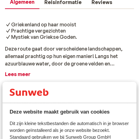
Algemeen
Reisinformatie
Reviews
Griekenland op haar mooist
Prachtige vergezichten
Mystiek van Griekse Goden.
Deze route gaat door verscheidene landschappen,
allemaal prachtig op hun eigen manier! Langs het
azuurblauwe water, door de groene velden en
imponerende berglandschappen. Het is de ideale
Lees meer
combinatie van het meest mooie stukje Griekenland,
Reisinformatie
haar geschiedenis en de mystiek van de Griekse
Goden. Dag 1: van de luchthaven van Athene naar het
eerste hotel. Ongeveer 40 km. Bij aankomst op de
Handig om te weten
luchthaven van Athene word je opgewacht door onze
Deze website maakt gebruik van cookies
reisleiding. Na ontvangst van de welkomstenvelop en
Verzorging
de route voor deze week, rijd je naar het eerste hotel.
Dit zijn kleine tekstbestanden die automatisch in je browser
Dit is in de omgeving van Attica of in Athene. Dag 2: van
worden geïnstalleerd als je onze website bezoekt.
Standaard gebruiken we bij Sunweb Group GmbH
Athene naar de omgeving van Delphi. Ongeveer 185 km.