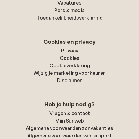
Vacatures
van een klif en het fort van Palamidi, staat bekend om
Pers & media
haar architectuur en elegantie. Dag 8: naar de
Toegankelijkheidsverklaring
luchthaven. Vandaag eindigt de Fly & Drive en ga je weer
terug naar de luchthaven van Athene.
Cookies en privacy
Privacy
Cookies
Cookieverklaring
Wijzig je marketing voorkeuren
Disclaimer
Heb je hulp nodig?
Vragen & contact
Mijn Sunweb
Algemene voorwaarden zonvakanties
Algemene voorwaarden wintersport