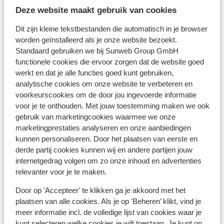
HVD Reina del Mar
Deze website maakt gebruik van cookies
Dit zijn kleine tekstbestanden die automatisch in je browser
Voya Beach Resort
worden geïnstalleerd als je onze website bezoekt.
Standaard gebruiken we bij Sunweb Group GmbH
functionele cookies die ervoor zorgen dat de website goed
Hotel Sentido Neptun Beach
werkt en dat je alle functies goed kunt gebruiken,
analytische cookies om onze website te verbeteren en
Hotel Marina Palace affiliated by Melia - Adults
voorkeurscookies om de door jou ingevoerde informatie
only
voor je te onthouden. Met jouw toestemming maken we ook
gebruik van marketingcookies waarmee we onze
marketingprestaties analyseren en onze aanbiedingen
Hotel Tiara Beach
kunnen personaliseren. Door het plaatsen van eerste en
derde partij cookies kunnen wij en andere partijen jouw
Secrets Sunny Beach Resort & Spa - adults only
internetgedrag volgen om zo onze inhoud en advertenties
relevanter voor je te maken.
Wave Resort
Door op 'Accepteer' te klikken ga je akkoord met het
plaatsen van alle cookies. Als je op 'Beheren’ klikt, vind je
meer informatie incl. de volledige lijst van cookies waar je
Hotel HVD Club Bor
kunt selecteren welke cookies je wilt toestaan. Je kunt op