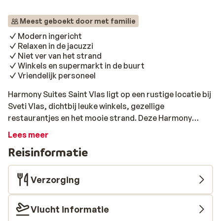
Meest geboekt door met familie
Modern ingericht
Relaxen in de jacuzzi
Niet ver van het strand
Winkels en supermarkt in de buurt
Vriendelijk personeel
Harmony Suites Saint Vlas ligt op een rustige locatie bij
Sveti Vlas, dichtbij leuke winkels, gezellige
restaurantjes en het mooie strand. Deze Harmony
Suites heeft moderne kamers waar je heerlijk in kunt
Lees meer
uitrusten en vanzelfsprekend zijn er verschillende
Reisinformatie
faciliteiten zoals een mooi zwembad met een jacuzzi.
Voor de kinderen is er een apart kinderbad en een
speeltuintje. Even helemaal wegdromen op het terras
Verzorging
bij het zwembad en genieten van de zon gaat je vast
gemakkelijk af. Geniet ervan!
Vlucht informatie