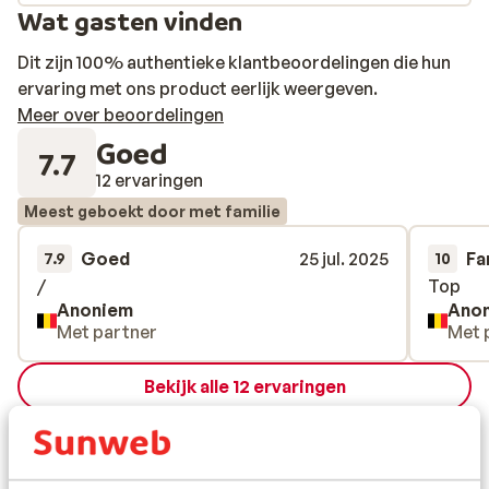
Wat gasten vinden
Dit zijn 100% authentieke klantbeoordelingen die hun
ervaring met ons product eerlijk weergeven.
Meer over beoordelingen
Goed
7.7
12 ervaringen
Meest geboekt door met familie
Goed
25 jul. 2025
Fa
7.9
10
/
/
Top
Top
Anoniem
Ano
Met partner
Met 
Bekijk alle 12 ervaringen
Andere accommodaties in Zwarte Zee