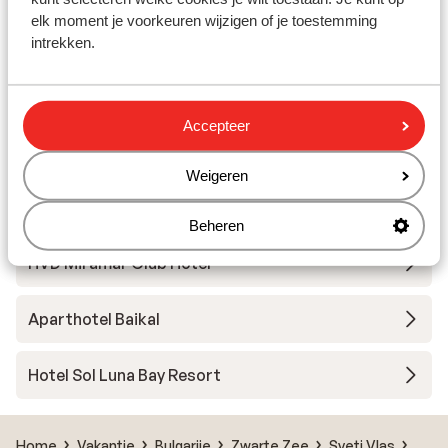
elk moment je voorkeuren wijzigen of je toestemming
Hotel Alua Helios Bay
intrekken.
Hotel Sol Nessebar Palace
Accepteer
Hotel Melia Sunny Beach Resort
Weigeren
Aparthotel Premier Fort Beach
Beheren
HVD Miramar Club Hotel
Aparthotel Baikal
Hotel Sol Luna Bay Resort
Home
Vakantie
Bulgarije
Zwarte Zee
Sveti Vlas