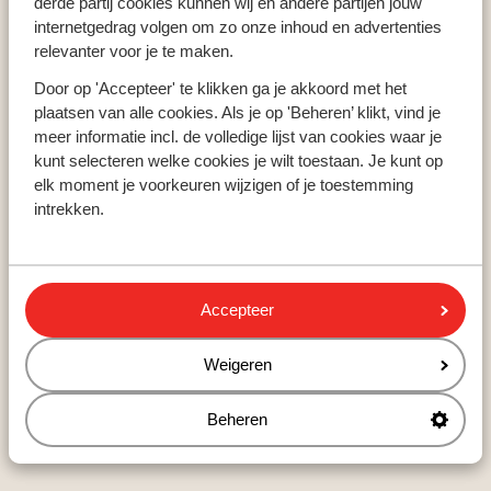
derde partij cookies kunnen wij en andere partijen jouw
Populaire landen
internetgedrag volgen om zo onze inhoud en advertenties
relevanter voor je te maken.
Spanje
Griekenland
Door op 'Accepteer' te klikken ga je akkoord met het
Egypte
plaatsen van alle cookies. Als je op 'Beheren’ klikt, vind je
meer informatie incl. de volledige lijst van cookies waar je
kunt selecteren welke cookies je wilt toestaan. Je kunt op
elk moment je voorkeuren wijzigen of je toestemming
Populaire regio's
intrekken.
Kreta
Gran Canaria
Rode zee
Accepteer
Populaire bestemmingen
Weigeren
Marsa Alam
Beheren
Costa Adeje
Side