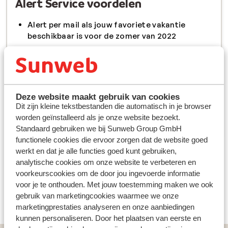
Alert Service voordelen
Alert per mail als jouw favoriete vakantie
beschikbaar is voor de zomer van 2022
Als eerste keuze uit beschikbare data en prijzen
Geheel vrijblijvend, je zit nergens aan vast
Deze website maakt gebruik van cookies
Bekijk ook alle vakanties die nu al prijzen en
Dit zijn kleine tekstbestanden die automatisch in je browser
beschikbaarheid voor de zomer van 2022 hebben
worden geïnstalleerd als je onze website bezoekt.
hier
.
Standaard gebruiken we bij Sunweb Group GmbH
functionele cookies die ervoor zorgen dat de website goed
werkt en dat je alle functies goed kunt gebruiken,
analytische cookies om onze website te verbeteren en
voorkeurscookies om de door jou ingevoerde informatie
voor je te onthouden. Met jouw toestemming maken we ook
gebruik van marketingcookies waarmee we onze
marketingprestaties analyseren en onze aanbiedingen
kunnen personaliseren. Door het plaatsen van eerste en