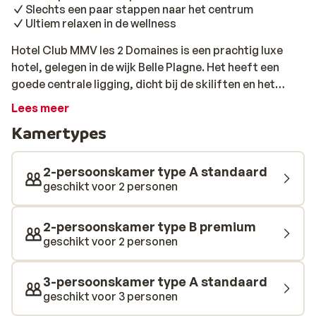
Slechts een paar stappen naar het centrum
Ultiem relaxen in de wellness
Hotel Club MMV les 2 Domaines is een prachtig luxe
hotel, gelegen in de wijk Belle Plagne. Het heeft een
goede centrale ligging, dicht bij de skiliften en het
centrum. Vanuit het restaurant heb je een prachtig
Lees meer
uitzicht over de bergen en de pistes. Met mooi weer kun
Kamertypes
je ook op het terras terecht, waar je met een drankje in
de hand heerlijk kunt genieten van de winterzon. De
kamers zijn trendy en stijlvol ingericht. Na een dag
2-persoonskamer type A standaard
skiën hoef je je bij MMV les 2 Domaines niet te vervelen.
geschikt voor 2 personen
Er worden de hele dag door leuke activiteiten
georganiseerd voor jong en oud. Terwijl de kinderen
2-persoonskamer type B premium
zich vermaken bij de animatie, kun je zelf ook nog even
geschikt voor 2 personen
lekker ontspannen in het uitgebreide wellness met
verwarmd zwembad met panoramisch uitzicht.
3-persoonskamer type A standaard
geschikt voor 3 personen