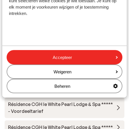
lounge,
kunt selecteren welke cookies je wilt toestaan. Je kunt op
Skilessen
in de g
elk moment je voorkeuren wijzigen of je toestemming
intrekken.
kiezen 
Skimateriaal
Andere accommodaties in La Plagne
Résidence Terresens l'Etoile de la Vanoise
Accepteer
Hotel Carlina Belle Plagne
Weigeren
Beheren
Résidence MGM Manaka
Résidence CGH le White Pearl Lodge & Spa *****
- Voordeeltarief
Résidence CGH le White Pearl Lodge & Spa *****