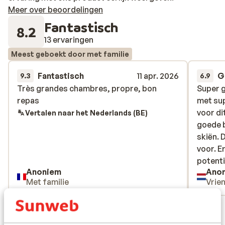
Meer over beoordelingen
Fantastisch
8.2
13 ervaringen
Meest geboekt door met familie
Fantastisch
11 apr. 2026
G
9.3
6.9
Très grandes chambres, propre, bon
Très grandes chambres, propre, bon
Super 
Super 
repas
repas
met sup
met sup
voor di
voor di
Vertalen naar het Nederlands (BE)
goede b
goede b
skiën. D
skiën. D
voor. E
voor. E
potenti
potenti
Anoniem
Ano
stonden
Met familie
Vrie
terras 
omgezi
Bekijk alle 13 ervaringen
tafels 
op het 
Ligging