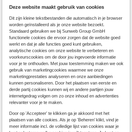
het aa
Deze website maakt gebruik van cookies
we reg
Dit zijn kleine tekstbestanden die automatisch in je browser
vrije t
worden geïnstalleerd als je onze website bezoekt.
worden
Standaard gebruiken we bij Sunweb Group GmbH
iets ui
Bekijk op kaart
functionele cookies die ervoor zorgen dat de website goed
hotel z
werkt en dat je alle functies goed kunt gebruiken,
maar da
analytische cookies om onze website te verbeteren en
aangezi
voorkeurscookies om de door jou ingevoerde informatie
all-in 
voor je te onthouden. Met jouw toestemming maken we ook
capucci
Afstanden
gebruik van marketingcookies waarmee we onze
Ook ee
Centrum: 100 m
marketingprestaties analyseren en onze aanbiedingen
de kam
Direct aan de skipiste
kunnen personaliseren. Door het plaatsen van eerste en
Vriende
derde partij cookies kunnen wij en andere partijen jouw
Skilift: 100 m
internetgedrag volgen om zo onze inhoud en advertenties
deden a
Skipas, -les en verhuur
relevanter voor je te maken.
bij te 
seizoe
Door op 'Accepteer' te klikken ga je akkoord met het
goed fa
Skipas
plaatsen van alle cookies. Als je op 'Beheren’ klikt, vind je
tekort
meer informatie incl. de volledige lijst van cookies waar je