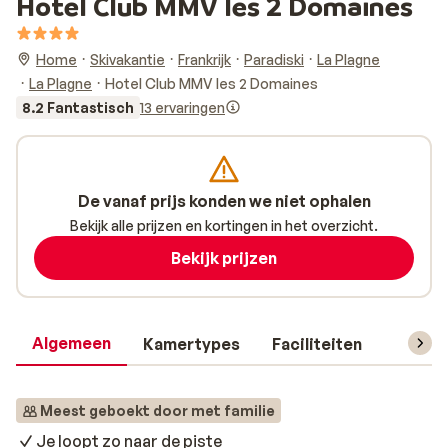
Hotel Club MMV les 2 Domaines
Home
Skivakantie
Frankrijk
Paradiski
La Plagne
La Plagne
Hotel Club MMV les 2 Domaines
8.2 Fantastisch
13 ervaringen
De vanaf prijs konden we niet ophalen
Bekijk alle prijzen en kortingen in het overzicht.
Bekijk prijzen
Algemeen
Kamertypes
Faciliteiten
Reisin
Meest geboekt door met familie
Je loopt zo naar de piste