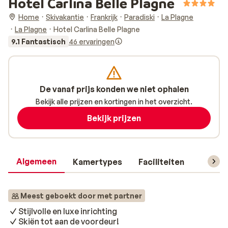
Hotel Carlina Belle Plagne
Home
Skivakantie
Frankrijk
Paradiski
La Plagne
La Plagne
Hotel Carlina Belle Plagne
9.1 Fantastisch
46 ervaringen
De vanaf prijs konden we niet ophalen
Bekijk alle prijzen en kortingen in het overzicht.
Bekijk prijzen
Algemeen
Kamertypes
Faciliteiten
Reisin
Meest geboekt door met partner
Stijlvolle en luxe inrichting
Skiën tot aan de voordeur!