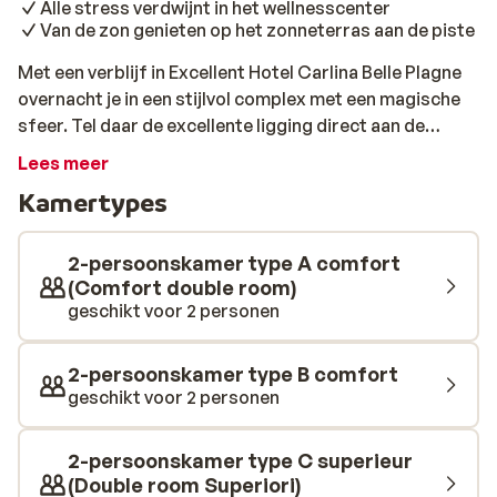
Alle stress verdwijnt in het wellnesscenter
Van de zon genieten op het zonneterras aan de piste
Met een verblijf in Excellent Hotel Carlina Belle Plagne
overnacht je in een stijlvol complex met een magische
sfeer. Tel daar de excellente ligging direct aan de
blauwe piste Belle Plagne bij op, en je bent verzekerd
Lees meer
van een onvergetelijke tijd in de sneeuw. 's Morgens ben
Kamertypes
je zo op pad vanuit het hotel en na een dag op de piste
ski je ook zo weer terug. Vanaf het grote zonneterras
heb je een mooi uitzicht over de omgeving, kun je
2-persoonskamer type A comfort
opwarmen in de zon en alvast beginnen aan de après-
(Comfort double room)
geschikt voor 2 personen
ski. De sfeervolle kamers hebben de perfecte mix
tussen traditioneel en modern. Het traditionele aspect
zie je terug door het vele gebruik van hout en de houten
2-persoonskamer type B comfort
balken. De meubels zijn modern en comfortabel. Geniet
geschikt voor 2 personen
van de kleine extra's zoals zachte badjassen en
slippers. Op je balkon kun je je verstand op nul zetten
2-persoonskamer type C superieur
en de zon achter de bergen zien zakken. Dineren doe je
(Double room Superiori)