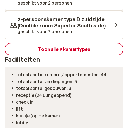
in het restaurant dat gerunt wordt door Chef Thibault
geschikt voor 2 personen
Schach. Hij verwelkomt je in het restaurant voor een
royaal ontbijt en 's avonds voor een unieke culinaire
2-persoonskamer type D zuidzijde
ervaring. De gerechten zijn werkelijk een plaatje voor
(Doulble room Superior South side)
het oog en laten daarnaast ook je smaakpapillen
geschikt voor 2 personen
exploderen. Na alle inspanning van de dag kan daarna
het ontspannen beginnen en kun je alle stress van je
laten afglijden in de sauna, jacuzzi of stoombad.
Toon alle 9 kamertypes
Wanneer je toe bent aan nog meer ontspanning boek je
Faciliteiten
een doeltreffende beautybehandeling uit de eindeloze
lijst behandelingen of laat je de knopen uit je lijf
totaal aantal kamers / appartementen: 44
masseren door professionele masseurs.
totaal aantal verdiepingen: 5
totaal aantal gebouwen: 3
receptie (24 uur geopend)
check in
lift
kluisje (op de kamer)
lobby