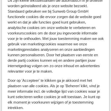
Dit zijn kleine tekstbestanden die automatisch in je browser
worden geïnstalleerd als je onze website bezoekt.
Standaard gebruiken we bij Sunweb Group GmbH
functionele cookies die ervoor zorgen dat de website goed
Afstanden
werkt en dat je alle functies goed kunt gebruiken,
Centrum: 200 m
analytische cookies om onze website te verbeteren en
Skipiste: 0 m
voorkeurscookies om de door jou ingevoerde informatie
Skibushalte: 200 m
voor je te onthouden. Met jouw toestemming maken we ook
Skilift: 50 m
gebruik van marketingcookies waarmee we onze
marketingprestaties analyseren en onze aanbiedingen
Skipas, -les en verhuur
kunnen personaliseren. Door het plaatsen van eerste en
derde partij cookies kunnen wij en andere partijen jouw
internetgedrag volgen om zo onze inhoud en advertenties
Skipas
relevanter voor je te maken.
Door op 'Accepteer' te klikken ga je akkoord met het
Skilessen
plaatsen van alle cookies. Als je op 'Beheren’ klikt, vind je
meer informatie incl. de volledige lijst van cookies waar je
Skimateriaal
kunt selecteren welke cookies je wilt toestaan. Je kunt op
elk moment je voorkeuren wijzigen of je toestemming
intrekken.