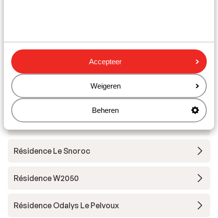
Andere accommodaties in La Plagne
Résidence Terresens l'Etoile de la Vanoise
Résidence MGM Manaka
Accepteer
Résidence CGH le White Pearl Lodge & Spa *****
Weigeren
- Voordeeltarief
Beheren
Résidence CGH le White Pearl Lodge & Spa *****
Résidence Le Snoroc
Résidence W2050
Résidence Odalys Le Pelvoux