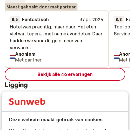
Meest geboekt door met partner
Fantastisch
3 apr. 2026
F
8.6
8.3
Hotel was prachtig, maar duur. Het eten
Hotel was prachtig, maar duur. Het eten
Top loc
Top loc
viel wat tegen… met name avondeten. Daar
viel wat tegen… met name avondeten. Daar
Service
Service
hadden we voor dit geld meer van
hadden we voor dit geld meer van
verwacht.
verwacht.
Anoniem
Ano
Met partner
Met 
Bekijk alle 46 ervaringen
Ligging
Bekijk op kaart
Deze website maakt gebruik van cookies