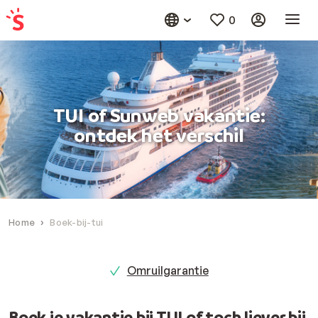
0
TUI of Sunweb vakantie:
ontdek het verschil
Home
Boek-bij-tui
Omruilgarantie
Boek je vakantie bij TUI of toch liever bij