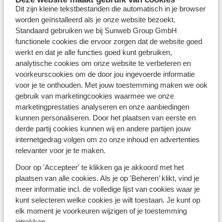
Last minute vakanties bieden jou de kans om op het
Dit zijn kleine tekstbestanden die automatisch in je browser
laatste moment te genieten van aantrekkelijke
worden geïnstalleerd als je onze website bezoekt.
kortingen. Voor wie op zoek is naar ontspanning onder
Standaard gebruiken we bij Sunweb Group GmbH
de zon, zijn last minutes ideaal, met populaire
functionele cookies die ervoor zorgen dat de website goed
bestemmingen zoals Spanje, Griekenland en
werkt en dat je alle functies goed kunt gebruiken,
de
Canarische Eilanden
die vaak met aanzienlijke
analytische cookies om onze website te verbeteren en
prijsverlagingen beschikbaar zijn. Voor liefhebbers van
voorkeurscookies om de door jou ingevoerde informatie
sneeuw en avontuur bieden
last minute
voor je te onthouden. Met jouw toestemming maken we ook
wintersportvakanties
de perfecte gelegenheid om
gebruik van marketingcookies waarmee we onze
tegen gereduceerde tarieven naar top skigebieden in
marketingprestaties analyseren en onze aanbiedingen
de Alpen
of
de Pyreneeën
te reizen. De wereld
kunnen personaliseren. Door het plaatsen van eerste en
verkennen vanaf de zee? Bekijk alle
last minute
derde partij cookies kunnen wij en andere partijen jouw
cruisevakanties
.
internetgedrag volgen om zo onze inhoud en advertenties
relevanter voor je te maken.
De voordelen van reizen met Sunweb
Door op 'Accepteer' te klikken ga je akkoord met het
Twijfel jij nog om op vakantie te gaan met TUI,
plaatsen van alle cookies. Als je op 'Beheren’ klikt, vind je
Corendon of Sunweb reizen? Een van de grootste
meer informatie incl. de volledige lijst van cookies waar je
pluspunten van een Sunweb vakantie is goede prijs-
kunt selecteren welke cookies je wilt toestaan. Je kunt op
kwaliteitverhouding. Daarnaast kies je uit voordelige
elk moment je voorkeuren wijzigen of je toestemming
pakketten met accommodatie, vluchten en bij te
intrekken.