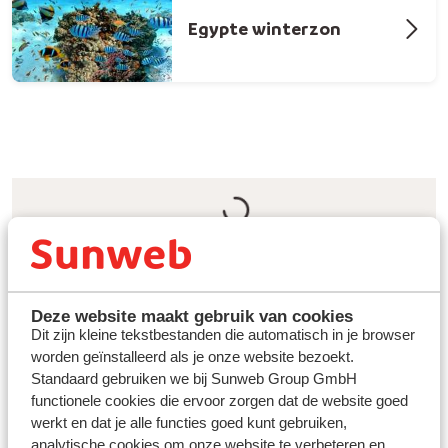
Egypte winterzon
Ontdek Sharm el Sheikh tijdens jouw
winterzonvakantie
Deze website maakt gebruik van cookies
Sharm el Sheikh in
Egypte
heeft ontzettend veel te
Dit zijn kleine tekstbestanden die automatisch in je browser
bieden. Van rijke cultuur en een kleurrijke
worden geïnstalleerd als je onze website bezoekt.
onderwaterwereld tot een levendig centrum en een
Standaard gebruiken we bij Sunweb Group GmbH
prachtige woestijn. Dankzij het aangename klimaat is
functionele cookies die ervoor zorgen dat de website goed
Sharm el Sheikh perfect voor een zomer- én
werkt en dat je alle functies goed kunt gebruiken,
winterzonvakantie.
Neem een pauze van de
analytische cookies om onze website te verbeteren en