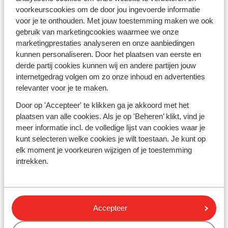
Nederlandse winter, kom tot rust en ontdek het land
voorkeurscookies om de door jou ingevoerde informatie
van de farao's. Vier jij je zonvakantie deze winter met
voor je te onthouden. Met jouw toestemming maken we ook
het hele gezin tijdens bijvoorbeeld de
kerstvakantie
?
gebruik van marketingcookies waarmee we onze
Maak het jezelf gemakkelijk en ga voor een all inclusive
marketingprestaties analyseren en onze aanbiedingen
hotel. Kinderzwembaden, volop keuze aan pasta en
kunnen personaliseren. Door het plaatsen van eerste en
ijsjes, aanschuiven wanneer je maar wilt en de leukste
derde partij cookies kunnen wij en andere partijen jouw
activiteiten in de mini-club. Kortom, een paradijs voor
internetgedrag volgen om zo onze inhoud en advertenties
kinderen! Zoek jij een romantische vakantie zonder
relevanter voor je te maken.
kids? Ga dan voor een
adults only vakantie
, waar je
Door op 'Accepteer' te klikken ga je akkoord met het
volledig tot rust komt.
plaatsen van alle cookies. Als je op 'Beheren’ klikt, vind je
meer informatie incl. de volledige lijst van cookies waar je
Beleef veelzijdig Sharm el Sheikh in Egypte
kunt selecteren welke cookies je wilt toestaan. Je kunt op
elk moment je voorkeuren wijzigen of je toestemming
Met zo'n ruim aanbod aan luxe hotels met vele
intrekken.
faciliteiten hoef jij eigenlijk de deur niet meer uit. Maar
als je er dan toch op uit wilt, is er een hoop te doen. Ga
op safari, kies voor een dagje duiken of snorkelen of
wandel door het prachtige Sinaïgebergte. De
Accepteer
temperaturen zijn in de winter een stuk aangenamer,
waardoor je overdag de leukste activiteiten