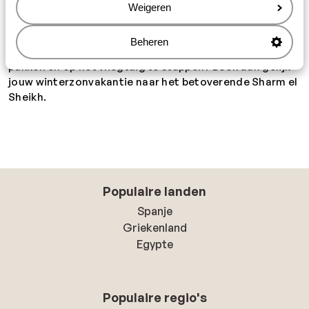
onderneemt. Liever een dagje luieren op een prachtig
Weigeren
strand en urenlang staren over de schitterende
zee? Wij hebben
de mooiste stranden van Egypte
voor
Beheren
je op een rijtje gezet. Sta jij al klaar om je koffer in te
pakken en op het vliegtuig te stappen? Boek dan gelijk
jouw winterzonvakantie naar het betoverende Sharm el
Sheikh.
Populaire landen
Spanje
Griekenland
Egypte
Populaire regio's