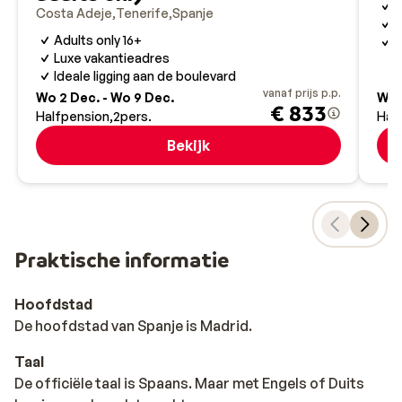
V
Costa Adeje
Tenerife
Spanje
O
Adults only 16+
W
Luxe vakantieadres
Ideale ligging aan de boulevard
vanaf prijs p.p.
Wo 2 Dec. - Wo 9 Dec.
Wo 
€ 833
Halfpension
2
pers.
Hal
Bekijk
Praktische informatie
Hoofdstad
De hoofdstad van Spanje is Madrid.
Taal
De officiële taal is Spaans. Maar met Engels of Duits