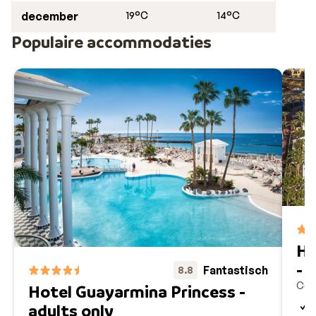
december
19°C
14°C
Populaire accommodaties
Ho
- 
Fantastisch
8.8
Cos
Hotel Guayarmina Princess -
adults only
A