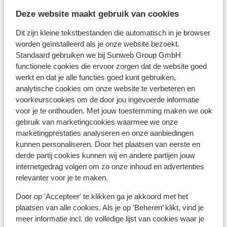
- Belgische identiteitskaart of Belgisch internationaal
reispaspoort.
Deze website maakt gebruik van cookies
- Voor kinderen jonger dan 12 jaar is de Kids-ID
Dit zijn kleine tekstbestanden die automatisch in je browser
verplicht.
worden geïnstalleerd als je onze website bezoekt.
- De reisdocumenten dienen geldig te zijn voor de
Standaard gebruiken we bij Sunweb Group GmbH
gehele duur van het verblijf in Spanje.
functionele cookies die ervoor zorgen dat de website goed
- Indien je geen Belgische nationaliteit hebt, raden we je
werkt en dat je alle functies goed kunt gebruiken,
aan om contact op te nemen met je ambassade of
analytische cookies om onze website te verbeteren en
consulaat.
voorkeurscookies om de door jou ingevoerde informatie
- Het over de juiste en geldige reisdocumenten
voor je te onthouden. Met jouw toestemming maken we ook
gebruik van marketingcookies waarmee we onze
beschikken, is te allen tijde jouw eigen
marketingprestaties analyseren en onze aanbiedingen
verantwoordelijkheid.
kunnen personaliseren. Door het plaatsen van eerste en
- In iedere reservering dient er minimaal 1 persoon 18
derde partij cookies kunnen wij en andere partijen jouw
jaar of ouder te zijn.
internetgedrag volgen om zo onze inhoud en advertenties
relevanter voor je te maken.
Vaccinatie
Door op 'Accepteer' te klikken ga je akkoord met het
Voor actuele informatie betreffende vaccinaties en
plaatsen van alle cookies. Als je op 'Beheren’ klikt, vind je
andere gegevens over gezondheid en reizen kijk je op
meer informatie incl. de volledige lijst van cookies waar je