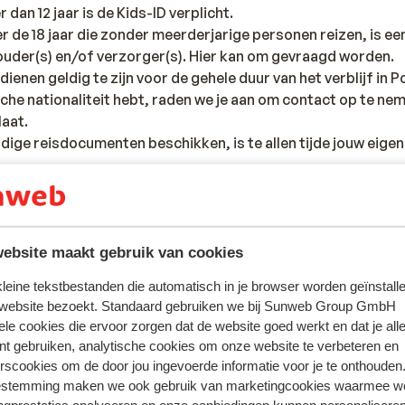
 dan 12 jaar is de Kids-ID verplicht.
r de 18 jaar die zonder meerderjarige personen reizen, is e
 ouder(s) en/of verzorger(s). Hier kan om gevraagd worden.
ienen geldig te zijn voor de gehele duur van het verblijf in P
ische nationaliteit hebt, raden we je aan om contact op te ne
aat.
eldige reisdocumenten beschikken, is te allen tijde jouw eigen
.
ent er minimaal 1 persoon per kamer 18 jaar of ouder te zijn.
ebsite maakt gebruik van cookies
 kleine tekstbestanden die automatisch in je browser worden geïnstalle
 website bezoekt. Standaard gebruiken we bij Sunweb Group GmbH
ele cookies die ervoor zorgen dat de website goed werkt en dat je alle
tie betreffende vaccinaties en andere gegevens over gezon
nt gebruiken, analytische cookies om onze website te verbeteren en
ste een kijkje nemen op de website van het Instituut voor Tro
rscookies om de door jou ingevoerde informatie voor je te onthouden
//www.itg.be//
estemming maken we ook gebruik van marketingcookies waarmee w