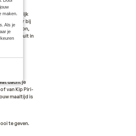
n. Door
 jouw
te maken.
veel mogelijk
r hierover bij
. Als je
a je telefoon,
aar je
taroaming uit in
rkeuren
Wat dacht je
f van Kip Piri-
jouw maaltijd is
ooi te geven.