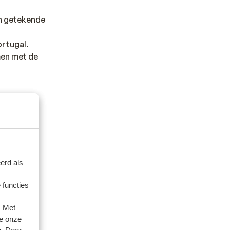
en getekende
ortugal.
men met de
erd als
 functies
dheid en
pische
. Met
e onze