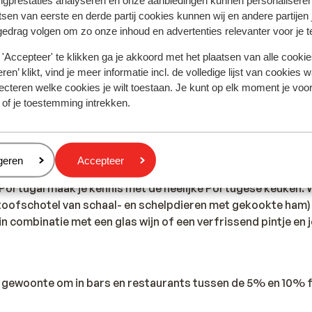
ngprestaties analyseren en onze aanbiedingen kunnen personalisere
tsen van eerste en derde partij cookies kunnen wij en andere partijen
gedrag volgen om zo onze inhoud en advertenties relevanter voor je 
 telefoon telefoneren in Portugal. Wij adviseren je om dit zo
 de hoge kosten die hiervoor aangerekend worden. Informee
'Accepteer' te klikken ga je akkoord met het plaatsen van alle cookies
op vakantie vertrekt. Als je gebruik wil maken van internet vi
ren’ klikt, vind je meer informatie incl. de volledige lijst van cookies w
m dit via een draadloos netwerk te doen. Zet ook altijd je da
ecteren welke cookies je wilt toestaan. Je kunt op elk moment je voo
 of je toestemming intrekken.
rtugal voor de politie, ambulance en brandweer is 112.
eren
geren
Accepteer
n Portugal maak je kennis met de heelijke Portugese keuken. 
toofschotel van schaal- en schelpdieren met gekookte ham) o
it in combinatie met een glas wijn of een verfrissend pintje en 
en gewoonte om in bars en restaurants tussen de 5% en 10% f