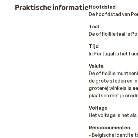
Praktische informatie
Hoofdstad
De hoofdstad van Por
Taal
De officiële taal is 
Tijd
In Portugal is het 1 uu
Valuta
De officiële munteenh
de grote steden en i
grotere) winkels is e
plaatsen met je credit
Voltage
Het voltage is net als
Reisdocumenten
- Belgische identitei