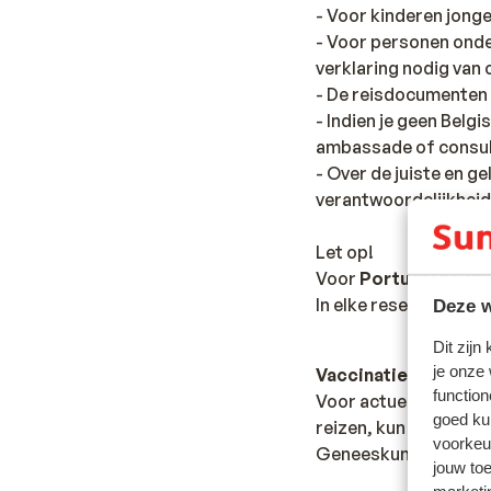
- Voor kinderen jonger
- Voor personen onde
verklaring nodig van
- De reisdocumenten d
- Indien je geen Belg
ambassade of consul
- Over de juiste en g
verantwoordelijkheid
Let op!
Voor
Portugal
geldt:
In elke reservering di
Deze w
Dit zijn
je onze
Vaccinatie
function
Voor actuele informa
goed ku
reizen, kun je het be
voorkeu
Geneeskunde:
https:
jouw to