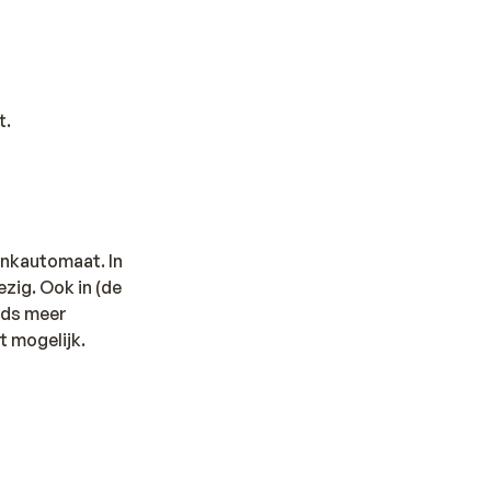
t.
ankautomaat. In
zig. Ook in (de
eeds meer
t mogelijk.