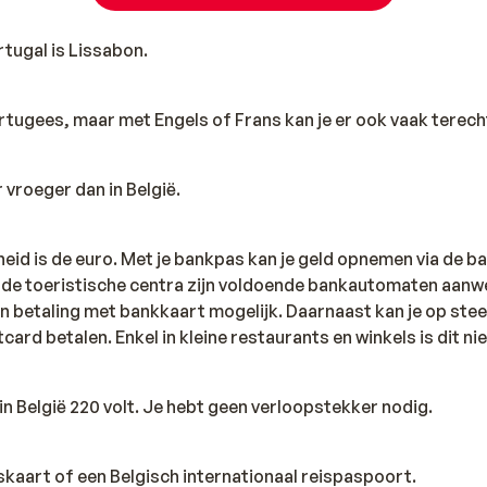
tugal is Lissabon.
Portugees, maar met Engels of Frans kan je er ook vaak terech
r vroeger dan in België.
eid is de euro. Met je bankpas kan je geld opnemen via de b
n de toeristische centra zijn voldoende bankautomaten aanwe
en betaling met bankkaart mogelijk. Daarnaast kan je op st
card betalen. Enkel in kleine restaurants en winkels is dit nie
 in België 220 volt. Je hebt geen verloopstekker nodig.
tskaart of een Belgisch internationaal reispaspoort.