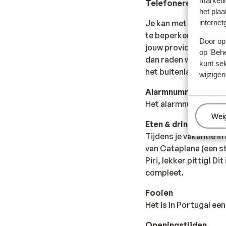
marketi
Telefoneren
het plaa
internet
Je kan met je mobiele
te beperken, vanwege
Door op 
jouw provider voor je 
op 'Behe
dan raden we je aan o
kunt sel
het buitenland.
wijzigen
Alarmnummer
Het alarmnummer in Po
Beh
Wei
Eten & drinken
Tijdens je vakantie i
van Cataplana (een s
Piri, lekker pittig! D
compleet.
Fooien
Het is in Portugal e
Openingstijden