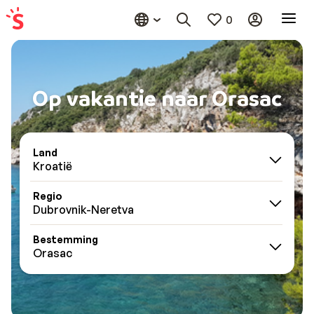
0
Op vakantie naar Orasac
Land
Kroatië
Regio
Dubrovnik-Neretva
Bestemming
Orasac