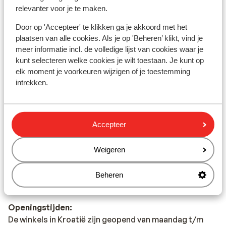
Ottomaanse, Italiaanse en Sloveense invloeden. Het
relevanter voor je te maken.
geserveerde eten is goed en aantrekkelijk geprijsd.
Proef tijdens je vakantie eens een heerlijke
Door op 'Accepteer' te klikken ga je akkoord met het
stoofschotel van vis of vlees. Of wat dacht je van
plaatsen van alle cookies. Als je op 'Beheren’ klikt, vind je
salami met paprika. Ook de zoetekauw komt niks te
meer informatie incl. de volledige lijst van cookies waar je
kunt selecteren welke cookies je wilt toestaan. Je kunt op
kort. Heerlijk bij de koffie of als toetje. Wat drankjes
elk moment je voorkeuren wijzigen of je toestemming
betreft is bier, Pivo, een populaire drank in Kroatië.
intrekken.
Verder staat de Kroatisch wijn ook goed bekend.Het
water is in Kroatië niet zoals je in Nederland gewend
bent. Het wordt afgeraden kraanwater te drinken. Je
kunt het beste in de supermarkt of bij je
Accepteer
hotel/appartement flessen water kopen.
Weigeren
Fooien:
Het is in Kroatië de gewoonte om in bars en restaurants
Beheren
ongeveer 10% fooi te geven.
Openingstijden:
De winkels in Kroatië zijn geopend van maandag t/m