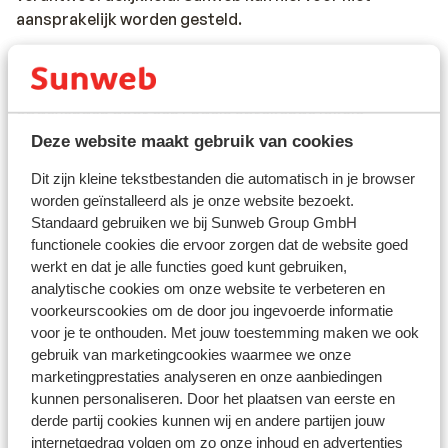
aansprakelijk worden gesteld.
Reisleiding
In Kroatië is er geen reisleiding aanwezig. Je wordt
opgevangen door een Engels sprekende lokale
vertegenwoordiger.
Deze website maakt gebruik van cookies
Dit zijn kleine tekstbestanden die automatisch in je browser
Vaccinatie:
worden geïnstalleerd als je onze website bezoekt.
Voor actuele informatie betreffende vaccinaties en
Standaard gebruiken we bij Sunweb Group GmbH
andere gegevens over gezondheid en reizen kijk je op
functionele cookies die ervoor zorgen dat de website goed
de site van LCR: https://www.lcr.nl/.
werkt en dat je alle functies goed kunt gebruiken,
analytische cookies om onze website te verbeteren en
Alarmnummer:
voorkeurscookies om de door jou ingevoerde informatie
Het nationale alarmnummer voor politie, ambulance en
voor je te onthouden. Met jouw toestemming maken we ook
de brandweer is 112.
gebruik van marketingcookies waarmee we onze
marketingprestaties analyseren en onze aanbiedingen
kunnen personaliseren. Door het plaatsen van eerste en
Eten & drinken:
derde partij cookies kunnen wij en andere partijen jouw
In de gerechten van de Kroatische keuken proef je
internetgedrag volgen om zo onze inhoud en advertenties