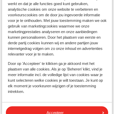
werkt en dat je alle functies goed kunt gebruiken,
analytische cookies om onze website te verbeteren en
Hotel Alpina Ischgl
voorkeurscookies om de door jou ingevoerde informatie
voor je te onthouden. Met jouw toestemming maken we ook
Hotel Fatlar
gebruik van marketingcookies waarmee we onze
marketingprestaties analyseren en onze aanbiedingen
kunnen personaliseren. Door het plaatsen van eerste en
Appartementen Ischgl Chaleo
derde partij cookies kunnen wij en andere partijen jouw
internetgedrag volgen om zo onze inhoud en advertenties
relevanter voor je te maken.
Hotel Garni Elfrieda
Door op 'Accepteer' te klikken ga je akkoord met het
Appartement Bödala
plaatsen van alle cookies. Als je op 'Beheren’ klikt, vind je
meer informatie incl. de volledige lijst van cookies waar je
kunt selecteren welke cookies je wilt toestaan. Je kunt op
Hotel Garni Tyola
elk moment je voorkeuren wijzigen of je toestemming
intrekken.
Residenz Fliana
Hotel Beverly Hills
Accepteer