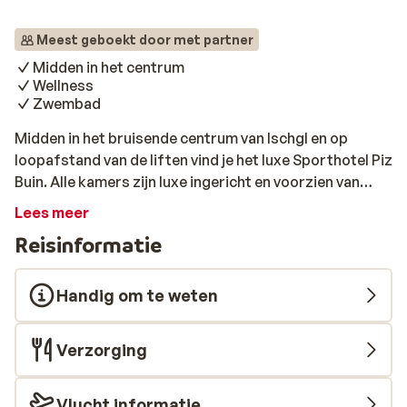
Meest geboekt door met partner
Midden in het centrum
Wellness
Zwembad
Midden in het bruisende centrum van Ischgl en op
loopafstand van de liften vind je het luxe Sporthotel Piz
Buin. Alle kamers zijn luxe ingericht en voorzien van
zeer comfortabele bedden en een moderne badkamer.
Lees meer
Verder biedt Sporthotel Piz Buin je een uitgebreid
Reisinformatie
wellness center met o.a. een verwarmd binnenbad waar
je na een inspannende dag heerlijk kan relaxen.
Handig om te weten
Verzorging
Vlucht informatie