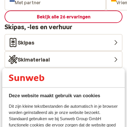
Met partner
Vrie
Bekijk alle 26 ervaringen
Skipas, -les en verhuur
Skipas
Skimateriaal
Andere accommodaties in Ischgl
Hotel Fliana
Deze website maakt gebruik van cookies
Dit zijn kleine tekstbestanden die automatisch in je browser
Alpin-Apart
worden geïnstalleerd als je onze website bezoekt.
Standaard gebruiken we bij Sunweb Group GmbH
Almfried Apartments
functionele cookies die ervoor zorgen dat de website goed