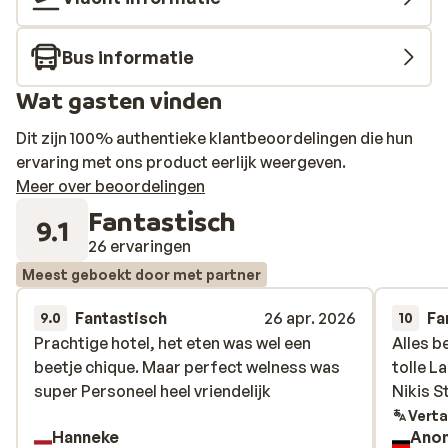
Bus informatie
Wat gasten vinden
Dit zijn 100% authentieke klantbeoordelingen die hun
ervaring met ons product eerlijk weergeven.
Meer over beoordelingen
Fantastisch
9.1
26 ervaringen
Meest geboekt door met partner
Fantastisch
26 apr. 2026
Fa
9.0
10
Prachtige hotel, het eten was wel een
Prachtige hotel, het eten was wel een
Alles b
Alles b
beetje chique. Maar perfect welness was
beetje chique. Maar perfect welness was
tolle L
tolle L
super Personeel heel vriendelijk
super Personeel heel vriendelijk
Nikis S
Nikis S
Verta
Hanneke
Ano