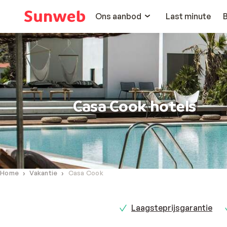
Ons aanbod
Last minute
Casa Cook hotels
Home
Vakantie
Casa Cook
Laagsteprijsgarantie