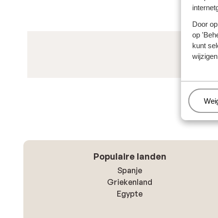
internet
Door op 
op 'Behe
kunt sel
wijzigen
Beh
Wei
Populaire landen
Spanje
Griekenland
Egypte