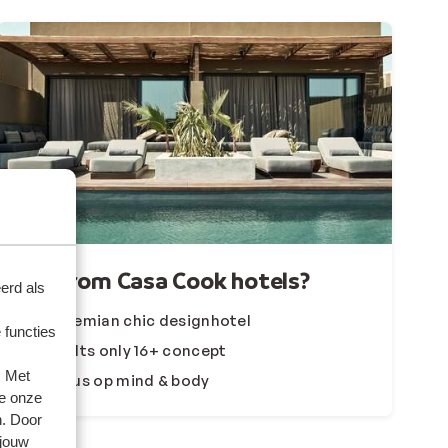
Waarom Casa Cook hotels?
erd als
Bohemian chic designhotel
 functies
Adults only 16+ concept
. Met
Focus op mind & body
e onze
n. Door
 jouw