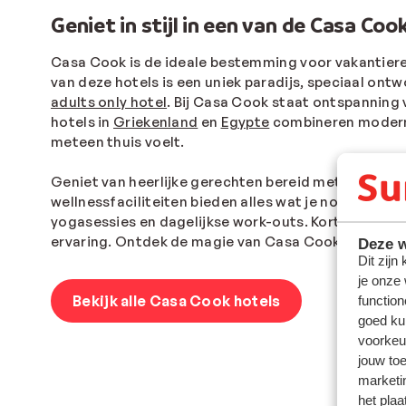
Geniet in stijl in een van de Casa Coo
Casa Cook is de ideale bestemming voor vakantierei
van deze hotels is een uniek paradijs, speciaal ontw
adults only hotel
. Bij Casa Cook staat ontspanning 
hotels in
Griekenland
en
Egypte
combineren moderne
meteen thuis voelt.
Geniet van heerlijke gerechten bereid met verse, lo
wellnessfaciliteiten bieden alles wat je nodig hebt
yogasessies en dagelijkse work-outs. Kortom, een va
ervaring. Ontdek de magie van Casa Cook nu zelf!
Deze w
Dit zijn
je onze
Bekijk alle Casa Cook hotels
function
goed ku
voorkeu
jouw to
marketi
het plaa