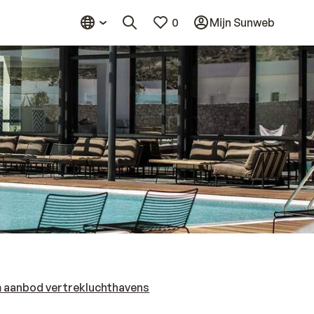
0
Mijn Sunweb
 aanbod vertrekluchthavens