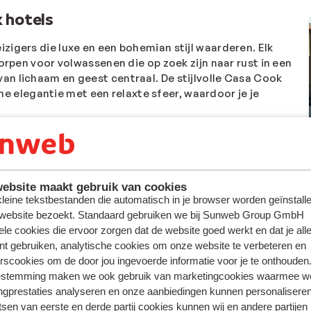
k hotels
zigers die luxe en een bohemian stijl waarderen. Elk
orpen voor volwassenen die op zoek zijn naar rust in een
van lichaam en geest centraal. De stijlvolle Casa Cook
 elegantie met een relaxte sfeer, waardoor je je
kale ingrediënten in de trendy restaurants. De sport- en
: van uitgebreide spa-behandelingen tot serene
kantie in een van deze 5-sterrenhotels is echt een
ebsite maakt gebruik van cookies
 kleine tekstbestanden die automatisch in je browser worden geïnstalle
 website bezoekt. Standaard gebruiken we bij Sunweb Group GmbH
ele cookies die ervoor zorgen dat de website goed werkt en dat je alle
nt gebruiken, analytische cookies om onze website te verbeteren en
rscookies om de door jou ingevoerde informatie voor je te onthouden
estemming maken we ook gebruik van marketingcookies waarmee w
ngprestaties analyseren en onze aanbiedingen kunnen personalisere
tsen van eerste en derde partij cookies kunnen wij en andere partijen