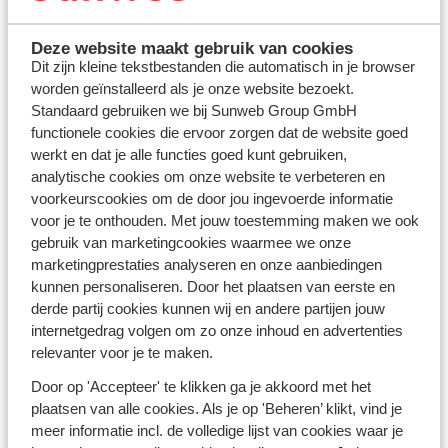
klantbeoordeling
. Ze liggen op zonovergoten stranden
of in bruisende steden en zijn perfect voor ontspanning
Deze website maakt gebruik van cookies
én actieve uitjes. Met extra aandacht voor comfort en
Dit zijn kleine tekstbestanden die automatisch in je browser
klanttevredenheid ben je verzekerd van een zorgeloze
worden geïnstalleerd als je onze website bezoekt.
vakantie.
Standaard gebruiken we bij Sunweb Group GmbH
functionele cookies die ervoor zorgen dat de website goed
Waarom kiezen voor een A-Hotel?
werkt en dat je alle functies goed kunt gebruiken,
Met A-Hotels kies je bewust voor kwaliteit en
analytische cookies om onze website te verbeteren en
veelzijdigheid. Of je nu reist met je partner, gezin of
voorkeurscookies om de door jou ingevoerde informatie
vrienden, er is altijd een accommodatie die aansluit bij
voor je te onthouden. Met jouw toestemming maken we ook
jouw wensen. Denk aan hotels met uitgebreide
gebruik van marketingcookies waarmee we onze
faciliteiten, zoals wellness, fitness en
kinderanimatie
,
marketingprestaties analyseren en onze aanbiedingen
maar ook aan rustige
adults only
resorts waar je
kunnen personaliseren. Door het plaatsen van eerste en
volledig kunt ontspannen. Veel A-Hotels bieden
derde partij cookies kunnen wij en andere partijen jouw
flexibele boekingsopties en
extra services
zoals
internetgedrag volgen om zo onze inhoud en advertenties
transfers en excursies, zodat jouw vakantie moeiteloos
relevanter voor je te maken.
verloopt. Dankzij de hoge klantwaardering weet je dat
Door op 'Accepteer' te klikken ga je akkoord met het
je kunt rekenen op een fijne sfeer en uitstekende
plaatsen van alle cookies. Als je op 'Beheren’ klikt, vind je
service. Of je nu houdt van actie, cultuur of pure
meer informatie incl. de volledige lijst van cookies waar je
ontspanning: A-Hotels zijn de perfecte uitvalsbasis