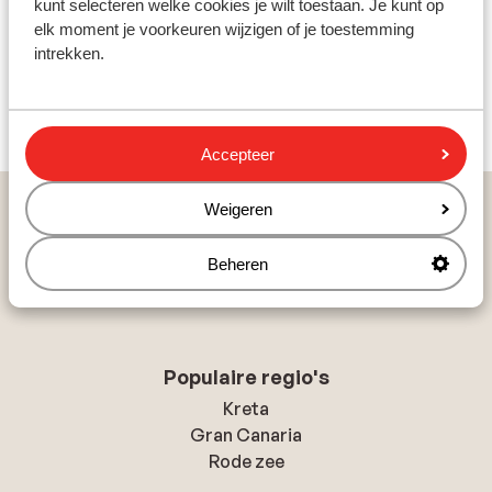
kunt selecteren welke cookies je wilt toestaan. Je kunt op
voor een vakantie die echt bij je past.
elk moment je voorkeuren wijzigen of je toestemming
intrekken.
Bekijk alle A-hotels
Accepteer
Populaire landen
Weigeren
Spanje
Beheren
Griekenland
Egypte
Populaire regio's
Kreta
Gran Canaria
Rode zee