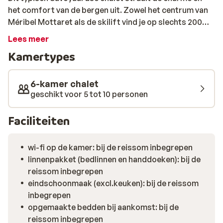
het comfort van de bergen uit. Zowel het centrum van
Méribel Mottaret als de skilift vind je op slechts 200
meter afstand. Het chalet is geschikt voor 10 personen
Lees meer
en beschikt over 5 aparte slaapkamers en maar liefst 6
Kamertypes
badkamers. In de sfeervolle woonkamer kun je heerlijk
opwarmen bij de open haard. Zin in wat ontspanning?
Na een lange skidag kun je genieten van je eigen jacuzzi
6-kamer chalet
en een sauna.
geschikt voor 5 tot 10 personen
Faciliteiten
wi-fi op de kamer: bij de reissom inbegrepen
linnenpakket (bedlinnen en handdoeken): bij de
reissom inbegrepen
eindschoonmaak (excl.keuken): bij de reissom
inbegrepen
opgemaakte bedden bij aankomst: bij de
reissom inbegrepen