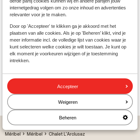
derde partij cookies kunnen wij en andere partijen jouw
internetgedrag volgen om zo onze inhoud en advertenties
relevanter voor je te maken.
Andere accommodaties in Méribel
Door op 'Accepteer' te klikken ga je akkoord met het
Résidence Les Fermes de Méribel
plaatsen van alle cookies. Als je op 'Beheren’ klikt, vind je
meer informatie incl. de volledige lijst van cookies waar je
kunt selecteren welke cookies je wilt toestaan. Je kunt op
Chalet Teranga Meribel
elk moment je voorkeuren wijzigen of je toestemming
intrekken.
Résidence Le Peillon
Résidence Les Ravines
Accepteer
Weigeren
Residence Premium L'Hévana
Beheren
Home
Skivakantie
Frankrijk
Les Trois Vallées
Méribel
Méribel
Chalet L'Arclusaz