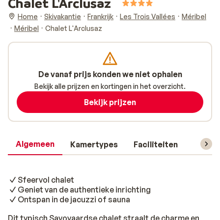
Chalet L'Arclusaz
Home
Skivakantie
Frankrijk
Les Trois Vallées
Méribel
Méribel
Chalet L'Arclusaz
De vanaf prijs konden we niet ophalen
Bekijk alle prijzen en kortingen in het overzicht.
Bekijk prijzen
Algemeen
Kamertypes
Faciliteiten
Reisin
Sfeervol chalet
Geniet van de authentieke inrichting
Ontspan in de jacuzzi of sauna
Dit typisch Savoyaardse chalet straalt de charme en