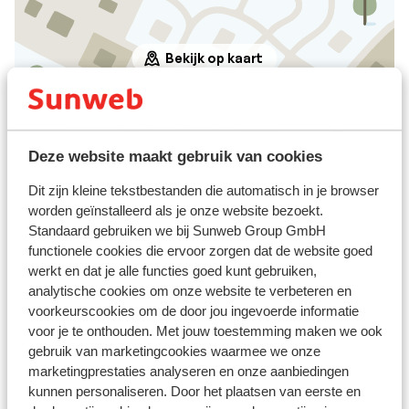
Bekijk op kaart
Deze website maakt gebruik van cookies
Afstanden
Centrum: 200 m
Dit zijn kleine tekstbestanden die automatisch in je browser
Skipiste: 250 m
worden geïnstalleerd als je onze website bezoekt.
Standaard gebruiken we bij Sunweb Group GmbH
Skilift: 200 m
functionele cookies die ervoor zorgen dat de website goed
Winkels: 200 m
werkt en dat je alle functies goed kunt gebruiken,
Skipas, -les en verhuur
analytische cookies om onze website te verbeteren en
voorkeurscookies om de door jou ingevoerde informatie
voor je te onthouden. Met jouw toestemming maken we ook
Skipas
gebruik van marketingcookies waarmee we onze
marketingprestaties analyseren en onze aanbiedingen
kunnen personaliseren. Door het plaatsen van eerste en
Skimateriaal