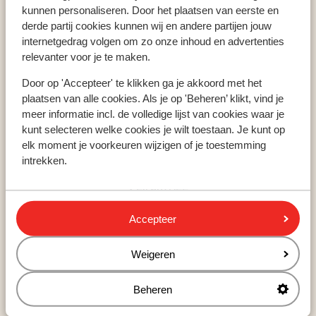
kunnen personaliseren. Door het plaatsen van eerste en
La Toussuire
derde partij cookies kunnen wij en andere partijen jouw
Les Arcs
internetgedrag volgen om zo onze inhoud en advertenties
Mayrhofen
relevanter voor je te maken.
Serfaus
Door op 'Accepteer' te klikken ga je akkoord met het
plaatsen van alle cookies. Als je op 'Beheren’ klikt, vind je
meer informatie incl. de volledige lijst van cookies waar je
Populaire skigebieden
kunt selecteren welke cookies je wilt toestaan. Je kunt op
Zillertal
elk moment je voorkeuren wijzigen of je toestemming
Paradiski
intrekken.
Ski Amade
Zell am See
Les Trois Vallees
Accepteer
Weigeren
Over Sunweb
Over Sunweb
Beheren
Verantwoord op vakantie
Vacatures