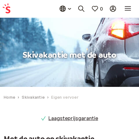
0
Skivakantie met de auto
Home
Skivakantie
Eigen vervoer
Laagsteprijsgarantie
Met de auto op skivakantie