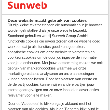
skigebied
Er zijn verschillende voordelen als je kiest voor een
Deze website maakt gebruik van cookies
skivakantie met de auto. Het geeft je maximale vrijheid
Dit zijn kleine tekstbestanden die automatisch in je browser
tijdens je skivakantie. Je stopt waar en wanneer je wilt
worden geïnstalleerd als je onze website bezoekt.
en bezoekt op locatie ook nabijgelegen dorpjes en
Standaard gebruiken we bij Sunweb Group GmbH
verkent andere skigebieden. Bij Sunweb vind je een
functionele cookies die ervoor zorgen dat de website goed
grote selectie van skivakanties met eigen auto naar
werkt en dat je alle functies goed kunt gebruiken,
een groot aantal populaire skigebieden zoals
Les Deux
analytische cookies om onze website te verbeteren en
Alpes
en Les Sybelles in Frankrijk of het Oostenrijkse
voorkeurscookies om de door jou ingevoerde informatie
Zillertal
. Een skivakantie met eigen auto is vaak ook een
voor je te onthouden. Met jouw toestemming maken we ook
voordelige keuze, omdat je meer bagage mee kunt
gebruik van marketingcookies waarmee we onze
nemen dan bijvoorbeeld in het vliegtuig. Wil je graag
marketingprestaties analyseren en onze aanbiedingen
budgetvriendelijke tips? Bekijk dan ook onze blog over
kunnen personaliseren. Door het plaatsen van eerste en
skivakanties in Oostenrijk met een klein budget
.
derde partij cookies kunnen wij en andere partijen jouw
internetgedrag volgen om zo onze inhoud en advertenties
Pakketten voor skivakanties met eigen auto
relevanter voor je te maken.
Omdat je zelf bepaalt hoeveel stops je onderweg
Door op 'Accepteer' te klikken ga je akkoord met het
maakt, is een skivakantie met de auto ideaal voor
plaatsen van alle cookies. Als je op 'Beheren’ klikt, vind je