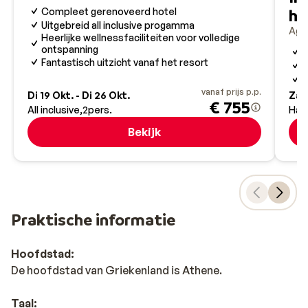
Compleet gerenoveerd hotel
ho
Uitgebreid all inclusive progamma
Agio
Heerlijke wellnessfaciliteiten voor volledige
ontspanning
V
Fantastisch uitzicht vanaf het resort
W
O
vanaf prijs p.p.
Di 19 Okt. - Di 26 Okt.
Za 2
€ 755
All inclusive
2
pers.
Hal
Bekijk
Praktische informatie
Hoofdstad:
De hoofdstad van Griekenland is Athene.
Taal: