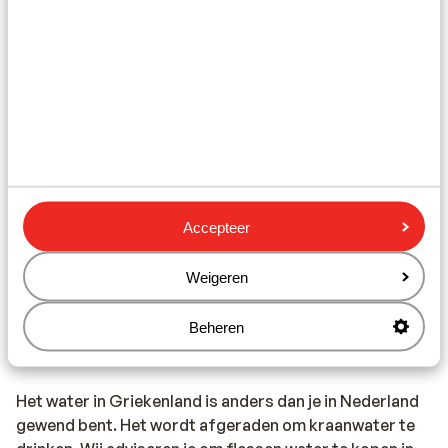
Het alarmnummer in Griekenland voor de politie is 100.
Wanneer je een ambulance nodig hebt, dan dien je 166 te
bellen. Let op, deze alarmnummers mag je alleen
gebruiken bij noodgevallen.
Eten & drinken:
Houd je van lekker eten? In Griekenland ben je aan het
juiste adres. De Griekse keuken is divers. In de Griekse
restaurants vind je zowel vlees- als visgerechten, maar
Accepteer
ook smaakvolle vegetarische gerechten. Denk maar
aan Gyros, Mousaka, Calamaris en Tzatziki. Trek in wat
Weigeren
anders? Ook dit is mogelijk. In de toeristische plaatsen
tref je een grote hoeveelheid aan van restaurants met
Beheren
de internationale keuken.
Het water in Griekenland is anders dan je in Nederland
gewend bent. Het wordt afgeraden om kraanwater te