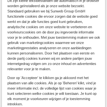
Je dient in het bezit te zijn van een geldig paspoort of
Dit zijn kleine tekstbestanden die automatisch in je browser
een geldige identiteitskaart.
worden geïnstalleerd als je onze website bezoekt.
Standaard gebruiken we bij Sunweb Group GmbH
Heb je niet de Nederlandse nationaliteit, dan is het
functionele cookies die ervoor zorgen dat de website goed
belangrijk om na te vragen of er andere regels van
werkt en dat je alle functies goed kunt gebruiken,
toepassing zijn. Dit vraag je na bij de ambassade van
analytische cookies om onze website te verbeteren en
het land waar je heen wilt en de landen waar je doorheen
voorkeurscookies om de door jou ingevoerde informatie
reist.
voor je te onthouden. Met jouw toestemming maken we ook
gebruik van marketingcookies waarmee we onze
Het reizen met de juiste documenten is jouw eigen
marketingprestaties analyseren en onze aanbiedingen
verantwoordelijkheid. Sunweb kan hiervoor niet
kunnen personaliseren. Door het plaatsen van eerste en
aansprakelijk worden gesteld.
derde partij cookies kunnen wij en andere partijen jouw
internetgedrag volgen om zo onze inhoud en advertenties
relevanter voor je te maken.
Vaccinatie:
Voor actuele informatie betreffende vaccinaties en
Door op 'Accepteer' te klikken ga je akkoord met het
andere gegevens over gezondheid en reizen vind je op
plaatsen van alle cookies. Als je op 'Beheren’ klikt, vind je
de site van LCR: https://www.lcr.nl/.
meer informatie incl. de volledige lijst van cookies waar je
kunt selecteren welke cookies je wilt toestaan. Je kunt op
elk moment je voorkeuren wijzigen of je toestemming
Alarmnummer:
intrekken.