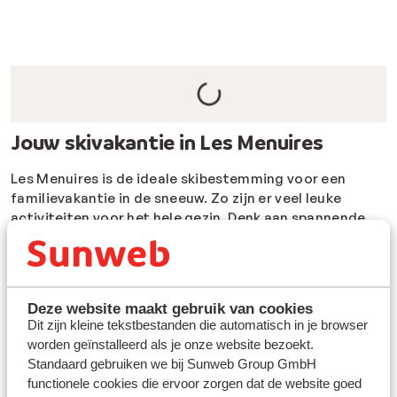
Jouw skivakantie in Les Menuires
Les Menuires is de ideale skibestemming voor een
familievakantie in de sneeuw. Zo zijn er veel leuke
activiteiten voor het hele gezin. Denk aan spannende
rodelbanen, avontuurlijke hondensledetochten en
mooie toerski-routes. Elke dinsdag en donderdag
tijdens het seizoen zijn er vanaf 19.00 uur mooie licht-
en muziekshows, en kleurrijke straatoptredens.Vraag je
Deze website maakt gebruik van cookies
je af wanneer je naar Les Menuires moet gaan?
De
Dit zijn kleine tekstbestanden die automatisch in je browser
schoolvakanties
zijn de perfecte tijd om met je gezin
worden geïnstalleerd als je onze website bezoekt.
samen van de sneeuw te genieten. Wacht niet langer en
Standaard gebruiken we bij Sunweb Group GmbH
boek een skivakantie naar Les Menuires!
functionele cookies die ervoor zorgen dat de website goed