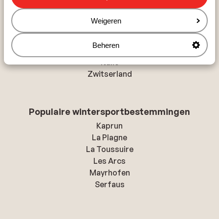
Populaire wintersportlanden
Andorra
Weigeren
Oostenrijk
Frankrijk
Beheren
Duitsland
Italie
Zwitserland
Populaire wintersportbestemmingen
Kaprun
La Plagne
La Toussuire
Les Arcs
Mayrhofen
Serfaus