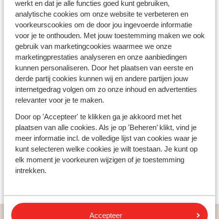
werkt en dat je alle functies goed kunt gebruiken,
Waarom kiezen voor Les Menuires in Frankrijk?
analytische cookies om onze website te verbeteren en
Er zijn veel goede redenen om voor
Les Menuires
te
voorkeurscookies om de door jou ingevoerde informatie
kiezen. Dit skigebied is perfect voor families! Ongeacht
voor je te onthouden. Met jouw toestemming maken we ook
waar je verblijft via Sunweb, je bent altijd dichtbij de
gebruik van marketingcookies waarmee we onze
pistes. Les Menuires is autovrij, wat betekent dat je
marketingprestaties analyseren en onze aanbiedingen
lekker te voet het dorp kunt verkennen, naar de winkels
kunnen personaliseren. Door het plaatsen van eerste en
en restaurants kunt gaan en de gezellige sfeer kunt
derde partij cookies kunnen wij en andere partijen jouw
opsnuiven. Daarnaast zijn er pistes voor elk niveau, dus
internetgedrag volgen om zo onze inhoud en advertenties
zowel beginners als ervaren skiërs kunnen genieten. En
relevanter voor je te maken.
met de grootste École de Ski Française (ESF) van
Door op 'Accepteer' te klikken ga je akkoord met het
Frankrijk zijn er skiles opties in verschillende talen.
plaatsen van alle cookies. Als je op 'Beheren’ klikt, vind je
Maak je klaar voor een onvergetelijke ervaring!
meer informatie incl. de volledige lijst van cookies waar je
kunt selecteren welke cookies je wilt toestaan. Je kunt op
elk moment je voorkeuren wijzigen of je toestemming
Bekijk aanbod Les Menuires
intrekken.
Accepteer