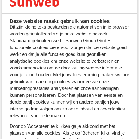
Januari is de ideale maand voor een skivakantie. Of je
nu kiest voor een vakantie tijdens de
kerstvakantie
of
Deze website maakt gebruik van cookies
buiten de drukke periodes om, in januari geniet je van
Dit zijn kleine tekstbestanden die automatisch in je browser
perfecte sneeuwcondities. De skigebieden zijn heerlijk
worden geïnstalleerd als je onze website bezoekt.
rustig, zodat je ongestoord van de pistes kunt
Standaard gebruiken we bij Sunweb Group GmbH
genieten. Bovendien is de kans op goede sneeuw vaak
functionele cookies die ervoor zorgen dat de website goed
groter. Bij Sunweb vind je het ideale aanbod, of je nu op
werkt en dat je alle functies goed kunt gebruiken,
zoek bent naar een comfortabel verblijf voor het hele
analytische cookies om onze website te verbeteren en
gezin, een romantisch uitje met je partner, of een luxe
voorkeurscookies om de door jou ingevoerde informatie
resort om helemaal tot rust te komen. Bekijk snel onze
voor je te onthouden. Met jouw toestemming maken we ook
skivakanties in januari en ontdek ons ruime aanbod,
gebruik van marketingcookies waarmee we onze
van
gezinsvriendelijke vakanties
tot
last minute deals
!
marketingprestaties analyseren en onze aanbiedingen
kunnen personaliseren. Door het plaatsen van eerste en
Ontdek de mooiste skigebieden en activiteiten
derde partij cookies kunnen wij en andere partijen jouw
in januari
internetgedrag volgen om zo onze inhoud en advertenties
Of je nu houdt van de stijlvolle sfeer van
Madonna di
relevanter voor je te maken.
Campiglio
, de levendige après-ski in
St. Anton am
Door op 'Accepteer' te klikken ga je akkoord met het
Arlberg
, of de charmante bergen rondom Zermatt, er is
plaatsen van alle cookies. Als je op 'Beheren’ klikt, vind je
voor ieder wat wils. Geniet van de indrukwekkende