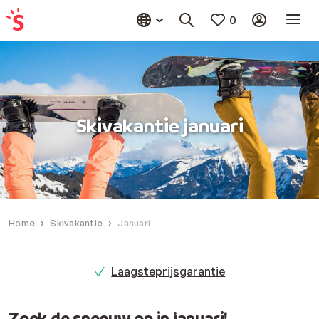
0
Skivakantie januari
Home
Skivakantie
Januari
Laagsteprijsgarantie
Zoek de sneeuw op in januari!