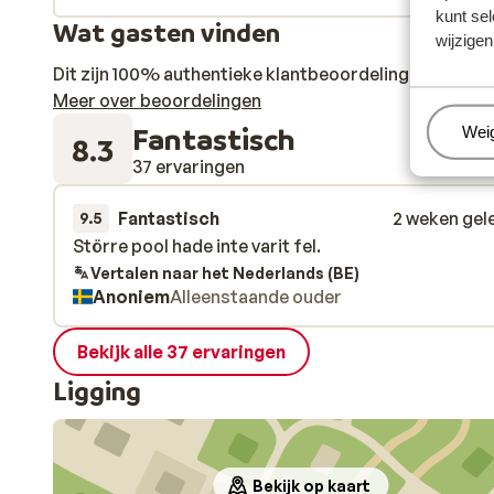
kunt sel
Wat gasten vinden
wijzigen
Dit zijn 100% authentieke klantbeoordelingen die hun
Meer over beoordelingen
Fantastisch
Beh
Wei
8.3
37 ervaringen
Fantastisch
2 weken gel
9.5
Större pool hade inte varit fel.
Större pool hade inte varit fel.
Vertalen naar het Nederlands (BE)
Anoniem
Alleenstaande ouder
Bekijk alle 37 ervaringen
Ligging
Bekijk op kaart