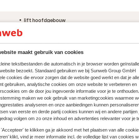
lift hoofdgebouw
eetgelegenheden: restaurant, buffet restaurant
drinkgelegenheden: bar, strandbar
schoonmaak kamer
ebsite maakt gebruik van cookies
 kleine tekstbestanden die automatisch in je browser worden geïnstalle
 website bezoekt. Standaard gebruiken we bij Sunweb Group GmbH
ele cookies die ervoor zorgen dat de website goed werkt en dat je alle
nt gebruiken, analytische cookies om onze website te verbeteren en
rscookies om de door jou ingevoerde informatie voor je te onthouden
estemming maken we ook gebruik van marketingcookies waarmee w
ngprestaties analyseren en onze aanbiedingen kunnen personalisere
tsen van eerste en derde partij cookies kunnen wij en andere partijen
gedrag volgen om zo onze inhoud en advertenties relevanter voor je 
'Accepteer' te klikken ga je akkoord met het plaatsen van alle cookies
ren’ klikt, vind je meer informatie incl. de volledige lijst van cookies w