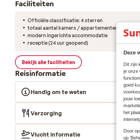
Faciliteiten
Officiële classificatie: 4 sterren
totaal aantal kamers / appartementen: 179
modern ingerichte accommodatie
receptie (24 uur geopend)
Deze w
Bekijk alle faciliteiten
Dit zijn
je onze
Reisinformatie
function
goed ku
Handig om te weten
voorkeu
jouw to
marketi
Verzorging
het plaa
internet
Door op 
Vlucht informatie
op 'Behe