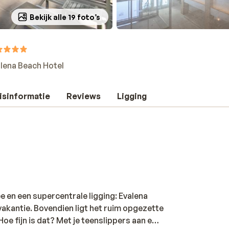
Bekijk alle 19 foto’s
lena Beach Hotel
isinformatie
Reviews
Ligging
ee en een supercentrale ligging: Evalena
nvakantie. Bovendien ligt het ruim opgezette
 Hoe fijn is dat? Met je teenslippers aan een