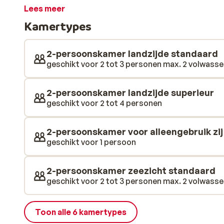
handdoek onder je arm loop je zo naar de ligbedden to
Lees meer
en kunt werken aan je tan. Toch is het zwembad minst
Kamertypes
een bedje, onder de parasol is het leven goed. Zin o
sprookjesachtige baaien van Protaras of maak een 
Greco. Een prachtig natuurfenomeen waar je overheen 
2-persoonskamer landzijde standaard
vogelsoorten aan je voorbij ziet trekken.
geschikt voor 2 tot 3 personen max. 2 volwassene
2-persoonskamer landzijde superieur
geschikt voor 2 tot 4 personen
2-persoonskamer voor alleengebruik zij
geschikt voor 1 persoon
2-persoonskamer zeezicht standaard
geschikt voor 2 tot 3 personen max. 2 volwassene
Toon alle 6 kamertypes