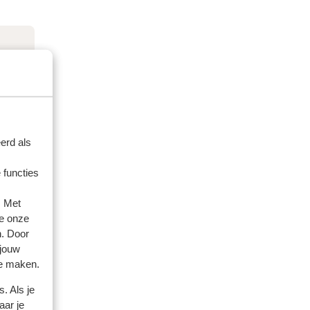
erd als
 functies
. Met
e onze
n. Door
 jouw
te maken.
. Als je
aar je