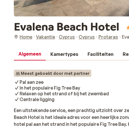
Evalena Beach Hotel
Home
Vakantie
Cyprus
Cyprus
Protaras
Eva
Algemeen
Kamertypes
Faciliteiten
Re
Meest geboekt door met partner
Pal aan zee
In het populaire Fig Tree Bay
Relaxen op het strand of bij het zwembad
Centrale ligging
Een uitstekende service, een prachtig uitzicht over z
Beach Hotel is het ideale adres voor een heerlijke zo
hotel pal aan het strand in het populaire Fig Tree Bay.