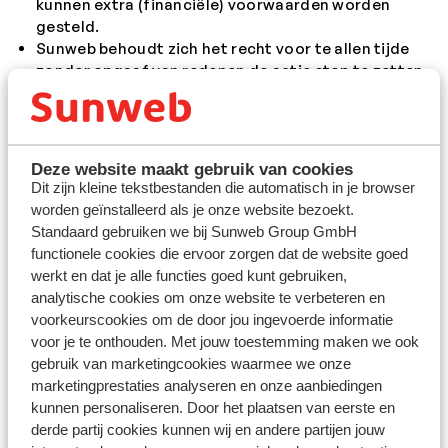
kunnen extra (financiële) voorwaarden worden
gesteld.
Sunweb behoudt zich het recht voor te allen tijde
zonder opgaaf van redenen de actie stop te zetten
of de actievoorwaarden tussentijds te wijzigen.
Over deze actievoorwaarden en de uitslag kan niet
worden gecorrespondeerd.
Sunweb, de door haar ingeschakelde hulppersonen
Deze website maakt gebruik van cookies
of derden en/of anderszins door Sunweb
Dit zijn kleine tekstbestanden die automatisch in je browser
betrokkenen met betrekking tot deze actie zijn niet
worden geïnstalleerd als je onze website bezoekt.
aansprakelijk voor enige schade direct of indirect
Standaard gebruiken we bij Sunweb Group GmbH
en/of letsel in welke vorm dan ook als gevolg van
functionele cookies die ervoor zorgen dat de website goed
gebruik of inzet van de uitgekeerde prijzen en/of
werkt en dat je alle functies goed kunt gebruiken,
deelname aan de actie.
analytische cookies om onze website te verbeteren en
Druk-, spel-, zet- of vergelijkbare fouten kunnen niet
voorkeurscookies om de door jou ingevoerde informatie
worden tegengeworpen en betekenen op geen
voor je te onthouden. Met jouw toestemming maken we ook
enkele wijze een verplichting voor Sunweb.
gebruik van marketingcookies waarmee we onze
Als een deelnemer een klacht heeft in verband met
marketingprestaties analyseren en onze aanbiedingen
de actie, dan kan de deelnemer deze binnen 10
kunnen personaliseren. Door het plaatsen van eerste en
werkdagen nadat de klacht is ontstaan of
derde partij cookies kunnen wij en andere partijen jouw
redelijkerwijs kon worden vastgesteld, aan Sunweb