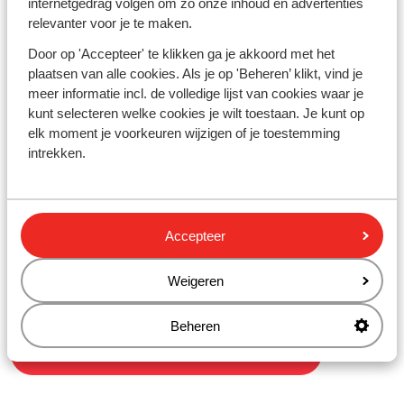
internetgedrag volgen om zo onze inhoud en advertenties
kenbaar maken door middel van het sturen van een
relevanter voor je te maken.
brief aan Sunweb, Postbus 1439, 3000 BK te
Door op 'Accepteer' te klikken ga je akkoord met het
Rotterdam, onder vermelding van 'klacht
plaatsen van alle cookies. Als je op 'Beheren’ klikt, vind je
promotioneel kansspel'. Sunweb zal de klacht in
meer informatie incl. de volledige lijst van cookies waar je
behandeling nemen en contact opnemen met de
kunt selecteren welke cookies je wilt toestaan. Je kunt op
deelnemer over de afhandeling daarvan. Indien de
elk moment je voorkeuren wijzigen of je toestemming
klacht niet naar tevredenheid van de klager is
intrekken.
afgehandeld, bestaat ten aanzien van promotionele
kansspelen de mogelijkheid om een klacht in te
dienen bij de Kansspelautoriteit.
Eventuele hieruit of uit de actie voortvloeiende
geschillen dienen bij uitsluiting te worden
Accepteer
voorgelegd aan de bevoegde rechter te Rotterdam.
Op deze voorwaarden en betreffende actie is
Weigeren
Nederlands recht van toepassing.
Beheren
Terug naar de RSCA wedstrijdpagina