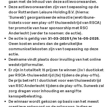
gaan met de inhoud van deze actievoorwaarden.
Deze actievoorwaarden zijn van toepassing op de
door Rotterdam Leisure Holding B.V. (hierna:
‘Sunweb’) georganiseerde winactie (eretribune-
tickets voor een play-off thuiswedstrijd van RSCA)
ter promotie van haar sponsorship met RSC
Anderlecht (verder te noemen: de actie).
De actie is geldig van
31-03-2025 t/m 16-05-2025
.
Geen kosten anders dan de gebruikelijke
communicatiekosten zijn van toepassing op deze
actie.
Deelname vindt plaats door invulling van het online
wedstrijdformulier.
Er zijn in totaliteit 15 prijzen te winnen (3x 1 duoticket
per RSCA-thuiswedstrijd (5x) tijdens de play-offs).
De prijs betreft 1 duoticket voor een thuiswedstrijd
van RSC Anderlecht tijdens de play-offs. Sunweb zal
zorg dragen voor inhouding en aangifte
kansspelbelasting.
De winnaar wordt gekozen op basis van het meest
creatieve antwoord op de prijsvraag. Indien er