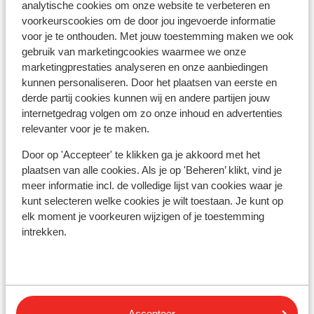
analytische cookies om onze website te verbeteren en
Fantastisch
9
voorkeurscookies om de door jou ingevoerde informatie
Hotel Crystal
voor je te onthouden. Met jouw toestemming maken we ook
Fügen
Hochzillertal
Oostenrijk
gebruik van marketingcookies waarmee we onze
Ko
marketingprestaties analyseren en onze aanbiedingen
Ultiem genieten in de uitgebreide spa
Füg
kunnen personaliseren. Door het plaatsen van eerste en
Een luxe verblijf, direct aan de piste
O
derde partij cookies kunnen wij en andere partijen jouw
Culinaire verwennerij
G
internetgedrag volgen om zo onze inhoud en advertenties
W
relevanter voor je te maken.
vanaf prijs p.p.
Zo 10 Jan. - Zo 17 Jan.
Vr 1
€ 1.256
Halfpension
2
pers.
Hal
Door op 'Accepteer' te klikken ga je akkoord met het
plaatsen van alle cookies. Als je op 'Beheren’ klikt, vind je
Bekijk
meer informatie incl. de volledige lijst van cookies waar je
kunt selecteren welke cookies je wilt toestaan. Je kunt op
elk moment je voorkeuren wijzigen of je toestemming
intrekken.
Andere accommodaties in Fügen
Hotel Crystal
Accepteer