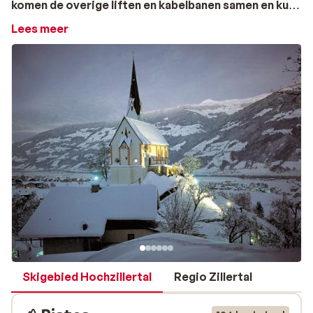
komen de overige liften en kabelbanen samen en kun
je je uitleven op de mooie, vaak zonnige pistes.
Lees meer
Voor de allerkleinsten is er kinderopvang mogelijk. In
het dorp vind je de oefenweide en er is een rodelbaan
van 2 kilometer lang. Zowel de pistes als de oefenweide
zijn voorzien van een aantal sneeuwkanonnen, zodat je
hier ook in het voor- en naseizoen uitstekend in dit
gebied terecht kunt. Voor snowboarders is er een
funpark en zijn er prima off-pistemogelijkheden. Na
een actieve dag op de ski’s kun je je uitstekend
vermaken in één van de gezellige bars van Fügen of in
de discotheken. Een bekende disco is
Badwandl/Nightzone. Verder vind je in Fügen ook een
aantal gezellige restaurants. Voor een actieve après-
ski kun je terecht op één van de twee natuurijsbanen en
op de rodelbanen.
Skigebied Hochzillertal
Regio Zillertal
Ski Fügen - Hochzillertal