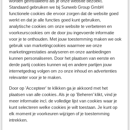
een geldige identiteitskaart.
worden geïnstalleerd als je onze website bezoekt.
Standaard gebruiken we bij Sunweb Group GmbH
Heb je niet de Nederlandse nationaliteit, dan is het
functionele cookies die ervoor zorgen dat de website goed
belangrijk om na te vragen of er andere regels van
werkt en dat je alle functies goed kunt gebruiken,
toepassing zijn. Dit vraag je na bij de ambassade van
analytische cookies om onze website te verbeteren en
het land waar je heen wilt en de landen waar je doorheen
voorkeurscookies om de door jou ingevoerde informatie
reist.
voor je te onthouden. Met jouw toestemming maken we ook
gebruik van marketingcookies waarmee we onze
Het reizen met de juiste documenten is jouw eigen
marketingprestaties analyseren en onze aanbiedingen
verantwoordelijkheid. Sunweb kan hiervoor niet
kunnen personaliseren. Door het plaatsen van eerste en
aansprakelijk worden gesteld.
derde partij cookies kunnen wij en andere partijen jouw
internetgedrag volgen om zo onze inhoud en advertenties
relevanter voor je te maken.
Vaccinatie:
Voor actuele informatie betreffende vaccinaties en
Door op 'Accepteer' te klikken ga je akkoord met het
andere gegevens over gezondheid en reizen vind je op
plaatsen van alle cookies. Als je op 'Beheren’ klikt, vind je
de site van LCR: https://www.lcr.nl/.
meer informatie incl. de volledige lijst van cookies waar je
kunt selecteren welke cookies je wilt toestaan. Je kunt op
elk moment je voorkeuren wijzigen of je toestemming
Alarmnummer:
intrekken.
Het alarmnummer in Griekenland voor de politie is 100.