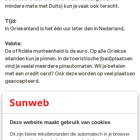
mindere mate met Duits) kun je vaak ook terecht.
Tijd:
In Griekenland is het één uur later dan in Nederland.
Valuta:
De officiële munteenheid is de euro. Op alle Griekse
eilanden kun je pinnen. In de toeristische (bad)plaatsen
vind je veelal meerdere pinautomaten. Wil je betalen
met een credit card? Ook deze worden op veel plaatsen
geaccepteerd.
Voltage:
Het voltage is net als in Nederland 220 volt. Je hebt
geen verloopstekker nodig.
Deze website maakt gebruik van cookies
Reisdocumenten:
Je dient in het bezit te zijn van een geldig paspoort of
Dit zijn kleine tekstbestanden die automatisch in je browser