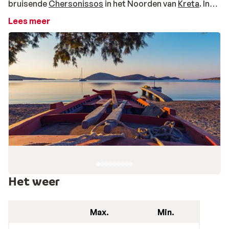
bruisende
Chersonissos
in het Noorden van
Kreta
. In
dit charmante dorpje word je ondergedompeld in de
Lees meer
echte Griekse sfeer. Slenter langs knusse witte huisjes
en bewonder de prachtige bloemen in de blauw
geverfde houten tonnen. De vriendelijke bewoners van
Analipsis maken graag een praatje en vinden het
geweldig als je een paar woordjes Grieks kent. Kijk rond
in de winkels en geniet van de heerlijke geuren van
lokale gerechten
uit de restaurants. Vanuit het dorpje
loop je zo de boulevard op. Een beetje flaneren, een
drankje op een van de terrasjes en ’s avonds eten in
restaurants waar de Grieken zelf ook graag komen.
Midden op de boulevard van Analipsis zie je het witte
kerkje met blauw koepeldak, Agia Marina. Een leuke
plek voor een zomerse vakantiefoto.
Het weer
Analipsis, het recept voor een zonnige strandvaka
Voor een ontspannen strandvakantie in de Griekse zon
Max.
Min.
zit je in Analipsis helemaal goed. Of je nu op vakantie