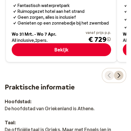
Analipsis onvergetelijk. Wanneer vertrekken jullie
Fantastisch waterpretpark
V
richting Kreta?
Ruimopgezet hotel aan het strand
V
T
Geen zorgen, alles is inclusief
v
Genieten op een zonnebedje bij het zwembad
S
vanaf prijs p.p.
Wo 31 Mrt. - Wo 7 Apr.
Wo 3
€ 729
All inclusive
2
pers.
All 
Bekijk
Praktische informatie
Hoofdstad:
De hoofdstad van Griekenland is Athene.
Taal:
De officiële taal is Grieks. Maar met Engels (en in