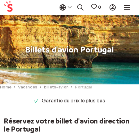
Billets d'avion Portugal
Home
Vacances
billets-avion
Portugal
 le plus bas
Garantie d'échan
Réservez votre billet d'avion direction
le Portugal