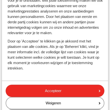
voor je te onthouden. Met jouw toestemming maken we ook
gebruik van marketingcookies waarmee we onze
Découvrez les sites incontournables du
marketingprestaties analyseren en onze aanbiedingen
Portugal
kunnen personaliseren. Door het plaatsen van eerste en
derde partij cookies kunnen wij en andere partijen jouw
Le Portugal, à quelques heures de vol de chez vous,
internetgedrag volgen om zo onze inhoud en advertenties
vous promet une déconnexion totale. Laissez-vous
relevanter voor je te maken.
envoûter par la diversité de ses paysages, de l'Algarve
et ses plages paradisiaques à la capitale Lisbonne et
Door op 'Accepteer' te klikken ga je akkoord met het
ses richesses culturelles.
Madère
, l'île aux fleurs, vous
plaatsen van alle cookies. Als je op 'Beheren’ klikt, vind je
offrira des panoramas spectaculaires lors de vos
meer informatie incl. de volledige lijst van cookies waar je
randonnées, tandis que les Açores, surnommées
kunt selecteren welke cookies je wilt toestaan. Je kunt op
l'Hawaï de l'Europe, vous émerveilleront avec ses
elk moment je voorkeuren wijzigen of je toestemming
volcans, ses plages de sable noir et ses cascades
intrekken.
tropicales. Vous souhaitez découvrir la destination à
votre rythme ? Optez pour une
voiture de location
.
N'attendez plus, réservez dès maintenant votre vol vers
le Portugal !
Accepteer
Weigeren
Voir tous les billets d'avion pour le Portugal