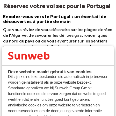
Réservez votre vol sec pour le Portugal
Envolez-vous vers le Portugal : un éventail de
découvertes à portée de main
Que vous rêviez de vous détendre sur les plages dorées
de l'Algarve, de savourer les délices gastronomiques
du nord du pays ou de vous aventurer sur les sentiers
sauvages des Açores, le Portugal saura combler vos
envies. Un simple billet d'avion pour
Faro
ou une autre
destination vous ouvre les portes d'un univers
ensoleillé et vibrant, parfait pour des vacances en
famille, entre amis ou
en amoureux
. Avec une durée de
Deze website maakt gebruik van cookies
vol maximale de quatre heures, vous rejoignez votre
Dit zijn kleine tekstbestanden die automatisch in je browser
destination en moins d'une demi-journée. Un atout
worden geïnstalleerd als je onze website bezoekt.
considérable pour voyager avec des enfants ou pour
Standaard gebruiken we bij Sunweb Group GmbH
profiter d'une escapade le temps d’un week-end.
functionele cookies die ervoor zorgen dat de website goed
Laissez-vous transporter par la magie du Portugal et
werkt en dat je alle functies goed kunt gebruiken,
explorez ses trésors cachés, ses villages pittoresques
analytische cookies om onze website te verbeteren en
et ses métropoles animées. Envie d'une escapade
voorkeurscookies om de door jou ingevoerde informatie
spontanée ? Découvrez tous
nos vols last minute
.