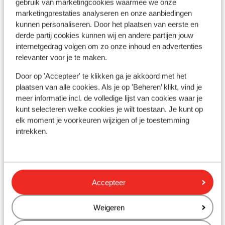
gebruik van marketingcookies waarmee we onze
marketingprestaties analyseren en onze aanbiedingen
kunnen personaliseren. Door het plaatsen van eerste en
Afficher sur la carte
derde partij cookies kunnen wij en andere partijen jouw
internetgedrag volgen om zo onze inhoud en advertenties
relevanter voor je te maken.
Door op 'Accepteer' te klikken ga je akkoord met het
plaatsen van alle cookies. Als je op 'Beheren’ klikt, vind je
À proximité
meer informatie incl. de volledige lijst van cookies waar je
En bord de mer (plage de sable, transats (gratuit) ,
kunt selecteren welke cookies je wilt toestaan. Je kunt op
parasols (gratuit) )
elk moment je voorkeuren wijzigen of je toestemming
Distance jusqu'à Barstreet environ 13 kilomètres
intrekken.
Distance aux magasins les plus proches environ
500 mètres
Distance au restaurant le plus proche environ 500
mètres
Accepteer
Autres hébergements - La Riviera
Weigeren
Turque