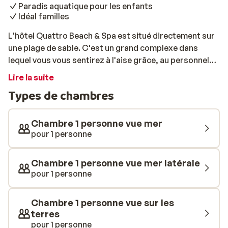
Paradis aquatique pour les enfants
Idéal familles
L'hôtel Quattro Beach & Spa est situé directement sur
une plage de sable. C'est un grand complexe dans
lequel vous vous sentirez à l'aise grâce, au personnel
amical et disponible. Entre le bâtiment principal et la
Lire la suite
plage se trouve une grande piscine où vous pourrez
Types de chambres
vous détendre, dévaler les toboggans ou prendre un
verre au bar. Outre le restaurant où de copieux buffets
vous attendent chaques jours, vous pourrez également
Chambre 1 personne vue mer
profiter des 3 restaurants à la carte que compte
pour 1 personne
l'établissement. Le restaurant de poisson est
fortement recommandé! A l'hôtel, de nombreuses
Chambre 1 personne vue mer latérale
activités sportives sont organisées par l'équipe
pour 1 personne
d'animation, mais vous pouvez opter pour la relaxation
grâce au centre de bien-être. Si vous souhaitez vous
Chambre 1 personne vue sur les
évader, le centre de Konakli sera très agréable lors
terres
d'une promenade. Alanya est également facilement
pour 1 personne