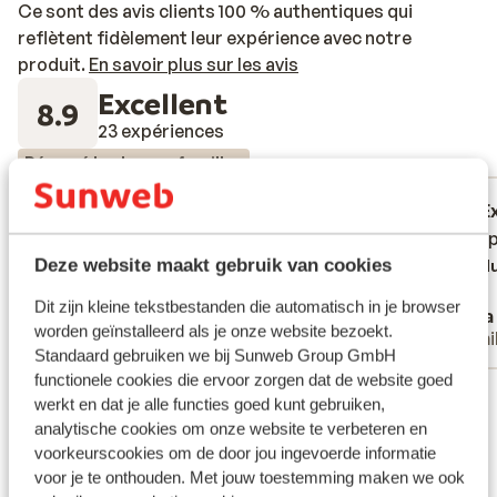
Ce sont des avis clients 100 % authentiques qui
reflètent fidèlement leur expérience avec notre
produit.
En savoir plus sur les avis
Excellent
8.9
23 expériences
Réservé le plus par familles
Excellent
il y a 3 semaines
E
9.1
9.5
Alt er tip top minus er der er mange
Alt er tip top minus er der er mange
Super p
Super p
russere
russere
Deze website maakt gebruik van cookies
Tradu
Traduire en français (BE)
Dit zijn kleine tekstbestanden die automatisch in je browser
Jack Rasmussen
Anja
worden geïnstalleerd als je onze website bezoekt.
Couples
Fami
Standaard gebruiken we bij Sunweb Group GmbH
functionele cookies die ervoor zorgen dat de website goed
Voir toutes les 23 expériences
werkt en dat je alle functies goed kunt gebruiken,
Emplacement
analytische cookies om onze website te verbeteren en
voorkeurscookies om de door jou ingevoerde informatie
voor je te onthouden. Met jouw toestemming maken we ook