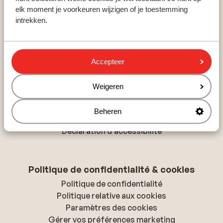
Hurghada
elk moment je voorkeuren wijzigen of je toestemming
Monastir
intrekken.
Playa del Inglés
Accepteer
À propos de Sunweb
À propos de Sunweb
Weigeren
Tourisme responsable
Offres d'emploi
Beheren
Presse & médias
Déclaration d'accessibilité
Politique de confidentialité & cookies
Politique de confidentialité
Politique relative aux cookies
Paramètres des cookies
Gérer vos préférences marketing