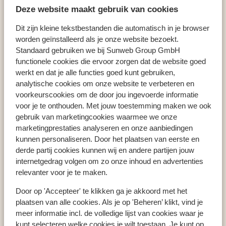
Hôtel Asia Beach Resort & Spa
Deze website maakt gebruik van cookies
Dit zijn kleine tekstbestanden die automatisch in je browser
worden geïnstalleerd als je onze website bezoekt.
Standaard gebruiken we bij Sunweb Group GmbH
Pays populaires
functionele cookies die ervoor zorgen dat de website goed
werkt en dat je alle functies goed kunt gebruiken,
Espagne
analytische cookies om onze website te verbeteren en
Grèce
voorkeurscookies om de door jou ingevoerde informatie
Égypte
voor je te onthouden. Met jouw toestemming maken we ook
gebruik van marketingcookies waarmee we onze
marketingprestaties analyseren en onze aanbiedingen
Régions populaires
kunnen personaliseren. Door het plaatsen van eerste en
derde partij cookies kunnen wij en andere partijen jouw
Crète
internetgedrag volgen om zo onze inhoud en advertenties
Mer Rouge
relevanter voor je te maken.
Golfe d'Hammamet
Door op 'Accepteer' te klikken ga je akkoord met het
plaatsen van alle cookies. Als je op 'Beheren’ klikt, vind je
meer informatie incl. de volledige lijst van cookies waar je
Destinations populaires
kunt selecteren welke cookies je wilt toestaan. Je kunt op