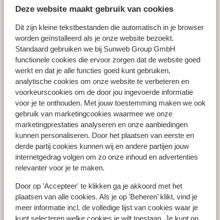
Arcanus Hôtels Sorgun
Deze website maakt gebruik van cookies
Dit zijn kleine tekstbestanden die automatisch in je browser
worden geïnstalleerd als je onze website bezoekt.
Standaard gebruiken we bij Sunweb Group GmbH
Pays populaires
functionele cookies die ervoor zorgen dat de website goed
werkt en dat je alle functies goed kunt gebruiken,
Espagne
analytische cookies om onze website te verbeteren en
Grèce
voorkeurscookies om de door jou ingevoerde informatie
Égypte
voor je te onthouden. Met jouw toestemming maken we ook
gebruik van marketingcookies waarmee we onze
marketingprestaties analyseren en onze aanbiedingen
Régions populaires
kunnen personaliseren. Door het plaatsen van eerste en
derde partij cookies kunnen wij en andere partijen jouw
Crète
internetgedrag volgen om zo onze inhoud en advertenties
Mer Rouge
relevanter voor je te maken.
Golfe d'Hammamet
Door op 'Accepteer' te klikken ga je akkoord met het
plaatsen van alle cookies. Als je op 'Beheren’ klikt, vind je
meer informatie incl. de volledige lijst van cookies waar je
Destinations populaires
kunt selecteren welke cookies je wilt toestaan. Je kunt op