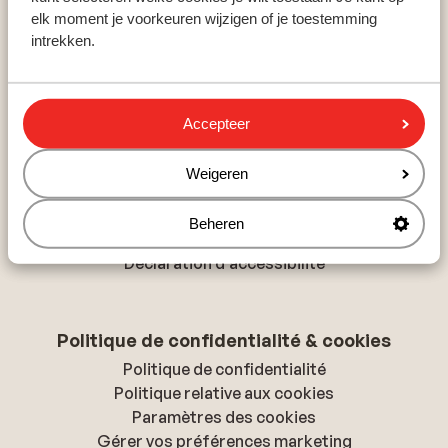
Hurghada
elk moment je voorkeuren wijzigen of je toestemming
Monastir
intrekken.
Playa del Inglés
Accepteer
À propos de Sunweb
À propos de Sunweb
Weigeren
Tourisme responsable
Offres d'emploi
Beheren
Presse & médias
Déclaration d'accessibilité
Politique de confidentialité & cookies
Politique de confidentialité
Politique relative aux cookies
Paramètres des cookies
Gérer vos préférences marketing