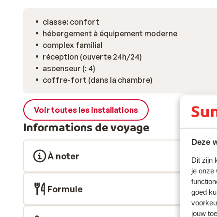
classe: confort
hébergement à équipement moderne
complex familial
réception (ouverte 24h/24)
ascenseur (: 4)
coffre-fort (dans la chambre)
Voir toutes les installations
Informations de voyage
Deze w
À noter
Dit zijn
je onze
function
Formule
goed ku
voorkeu
jouw to