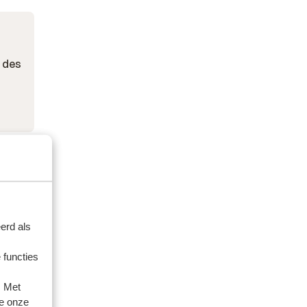
 des
erd als
 functies
. Met
e onze