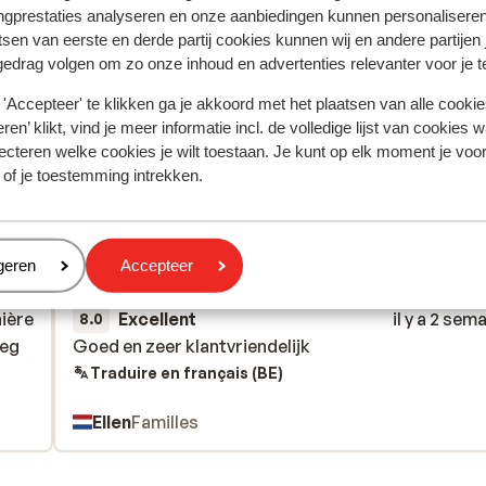
ngprestaties analyseren en onze aanbiedingen kunnen personalisere
tsen van eerste en derde partij cookies kunnen wij en andere partijen
gedrag volgen om zo onze inhoud en advertenties relevanter voor je 
'Accepteer' te klikken ga je akkoord met het plaatsen van alle cookies
ren’ klikt, vind je meer informatie incl. de volledige lijst van cookies w
ecteren welke cookies je wilt toestaan. Je kunt op elk moment je voo
tent fidèlement leur expérience avec notre produit.
 of je toestemming intrekken.
eren
geren
Accepteer
Réservé le plus par f
nière
Excellent
il y a 2 sem
8.0
oeg
oeg
Goed en zeer klantvriendelijk
Goed en zeer klantvriendelijk
Traduire en français (BE)
Ellen
Familles