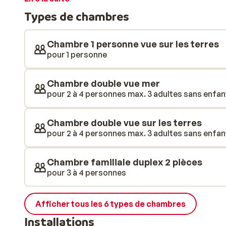
fitness, tennis de table, babyfoot, basketball… sans
Types de chambres
ses nombreux toboggans qui raviront les enfants. Vo
climatisées et bien équipées avec télévision écran pl
même vous détendre dans votre jacuzzi privatif pour 
Chambre 1 personne vue sur les terres
les services à votre disposition vous permettront de 
pour 1 personne
détente et des loisirs sans vous soucier de quoi que c
fruits au bar de la piscine et pourrez goûter à la cuisi
Chambre double vue mer
somptueux buffets proposés. L’hôtel dispose égalem
pour 2 à 4 personnes max. 3 adultes sans enfant
proposant une sélection de produits frais, poissons,
Idéalement situé, à 15km seulement du centre d’Antaly
Chambre double vue sur les terres
et tout compris vous attend à l’Hotel Saturn Palace R
pour 2 à 4 personnes max. 3 adultes sans enfant
Rivieira turque et ses eaux turquoises, mais aussi de dé
Chambre familiale duplex 2 pièces
pour 3 à 4 personnes
Afficher tous les 6 types de chambres
Installations