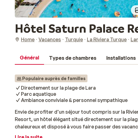
Hôtel Saturn Palace R
Home
Vacances
Turquie
La Riviera Turque
La
Général
Types de chambres
Installations
Populaire auprès de familles
Directement sur la plage de Lara
Parc aquatique
Ambiance conviviale & personnel sympathique
Envie de profiter d’un séjour tout compris sur la Riv
Resort, un hôtel élégant situé directement sur la plag
chaleureux et disposé à vous faire passer des vacance
trouverez assurément votre bonheur parmi la multitu
Lire la suite