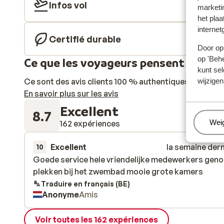
Infos vol
marketi
het plaa
internet
Certifié durable
Door op 
op 'Behe
Ce que les voyageurs pensent
kunt sel
Ce sont des avis clients 100 % authentiques qui reflè
wijzigen
En savoir plus sur les avis
Excellent
8.7
Beh
Wei
162 expériences
Excellent
la semaine der
10
Goede service hele vriendelijke medewerkers gen
Goede service hele vriendelijke medewerkers gen
plekken bij het zwembad mooie grote kamers
plekken bij het zwembad mooie grote kamers
Traduire en français (BE)
Anonyme
Amis
Voir toutes les 162 expériences