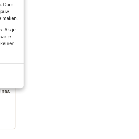
n. Door
 jouw
te maken.
. Als je
aar je
rkeuren
amilles
aines