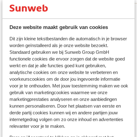
Voir toutes les 40 expériences
Autres hébergements - La Riviera
Deze website maakt gebruik van cookies
Turque
Dit zijn kleine tekstbestanden die automatisch in je browser
worden geïnstalleerd als je onze website bezoekt.
Mardan Palace
Standaard gebruiken we bij Sunweb Group GmbH
functionele cookies die ervoor zorgen dat de website goed
werkt en dat je alle functies goed kunt gebruiken,
Hôtel Voyage Sorgun
analytische cookies om onze website te verbeteren en
voorkeurscookies om de door jou ingevoerde informatie
voor je te onthouden. Met jouw toestemming maken we ook
Hôtel Elysee Rive
gebruik van marketingcookies waarmee we onze
marketingprestaties analyseren en onze aanbiedingen
Hôtel Xanadu Resort
kunnen personaliseren. Door het plaatsen van eerste en
derde partij cookies kunnen wij en andere partijen jouw
internetgedrag volgen om zo onze inhoud en advertenties
Hôtel Quattro Beach & Spa
relevanter voor je te maken.