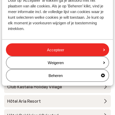
Hôtel Gural Premier Belek
Door op 'Accepteer' te klikken ga je akkoord met het
plaatsen van alle cookies. Als je op 'Beheren’ klikt, vind je
meer informatie incl. de volledige lijst van cookies waar je
Hôtel Kirman Belazur Resort & Spa
kunt selecteren welke cookies je wilt toestaan. Je kunt op
elk moment je voorkeuren wijzigen of je toestemming
intrekken.
Hôtel Panorama
Hôtel Baia Lara
Accepteer
Hôtel Delphin Be Grand Resort Lara
Weigeren
Hôtel Side Zeugma & Spa
Beheren
Club Kastalia Holiday Village
Hôtel Aria Resort