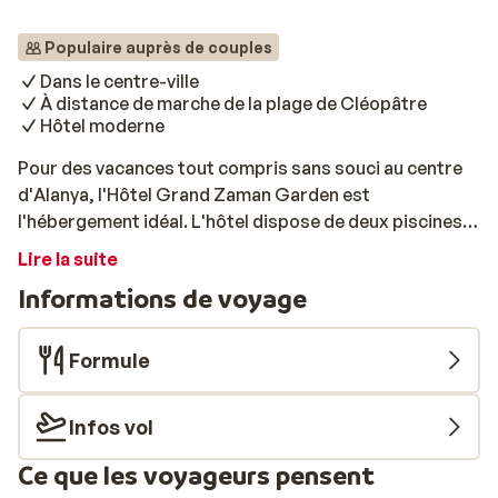
Populaire auprès de couples
Dans le centre-ville
À distance de marche de la plage de Cléopâtre
Hôtel moderne
Pour des vacances tout compris sans souci au centre
d'Alanya, l'Hôtel Grand Zaman Garden est
l'hébergement idéal. L'hôtel dispose de deux piscines,
dont l'une est équipée de toboggans aquatiques. De
Lire la suite
plus, il offre de nombreuses installations sportives
Informations de voyage
ainsi qu'un centre de bien-être pour une détente
maximale. Avec une magnifique plage de sable et un
centre-ville agréable à deux pas, tout est à portée de
Formule
main pour des vacances inoubliables.
Infos vol
Ce que les voyageurs pensent