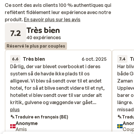
Ce sont des avis clients 100 % authentiques qui
reflètent fidèlement leur expérience avec notre
produit.
En savoir plus sur les avis
Très bien
7.2
40 expériences
Réservé le plus par couples
Très bien
6 oct. 2025
T
6.6
7.4
Dårlig, der var blevet overbooket i deres
Dårlig, der var blevet overbooket i deres
Har bli
Har bli
system så de havde ikke plads til os
system så de havde ikke plads til os
både G
både G
alligevel. Vi blev så sendt over til et andet
alligevel. Vi blev så sendt over til et andet
Zaman 
Zaman 
hotel, for så at blive sendt videre til et nyt,
hotel, for så at blive sendt videre til et nyt,
Uppleve
Uppleve
hotellet vi blev sendt over til var under alt
hotellet vi blev sendt over til var under alt
barer o
barer o
kritik, gulvene og væggende var gået i
kritik, gulvene og væggende var gået...
längre.
längre.
stykker, der var ikke rengjort, lyset
plus
missad
missade
virkede ikke osv.
Traduire en français (BE)
Tradu
Anonyme
Ano
Amis
Coup