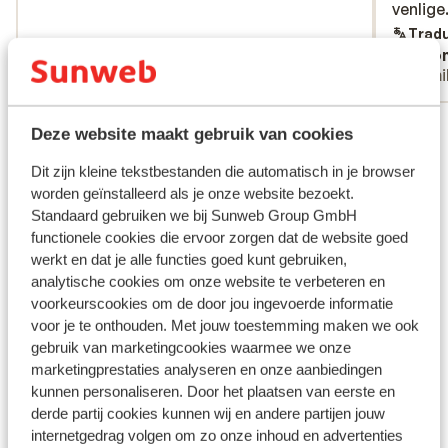
venlige
venlige
Tradu
Anonyme
Ano
Familles
Fami
Voir toutes les 56 expériences
Deze website maakt gebruik van cookies
Dit zijn kleine tekstbestanden die automatisch in je browser
Autres hébergements - La Riviera
worden geïnstalleerd als je onze website bezoekt.
Turque
Standaard gebruiken we bij Sunweb Group GmbH
functionele cookies die ervoor zorgen dat de website goed
Mardan Palace
werkt en dat je alle functies goed kunt gebruiken,
analytische cookies om onze website te verbeteren en
voorkeurscookies om de door jou ingevoerde informatie
Hôtel Voyage Sorgun
voor je te onthouden. Met jouw toestemming maken we ook
gebruik van marketingcookies waarmee we onze
marketingprestaties analyseren en onze aanbiedingen
Hôtel Elysee Rive
kunnen personaliseren. Door het plaatsen van eerste en
derde partij cookies kunnen wij en andere partijen jouw
Hôtel Xanadu Resort
internetgedrag volgen om zo onze inhoud en advertenties