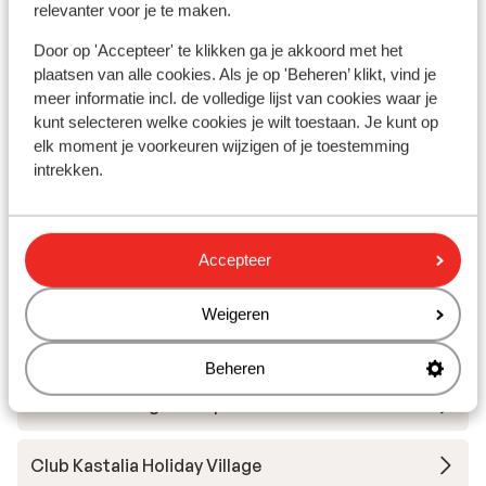
relevanter voor je te maken.
Hôtel Quattro Beach & Spa
Door op 'Accepteer' te klikken ga je akkoord met het
plaatsen van alle cookies. Als je op 'Beheren’ klikt, vind je
meer informatie incl. de volledige lijst van cookies waar je
Hôtel Gural Premier Belek
kunt selecteren welke cookies je wilt toestaan. Je kunt op
elk moment je voorkeuren wijzigen of je toestemming
Hôtel Kirman Belazur Resort & Spa
intrekken.
Hôtel Panorama
Accepteer
Hôtel Baia Lara
Weigeren
Hôtel Delphin Be Grand Resort Lara
Beheren
Hôtel Side Zeugma & Spa
Club Kastalia Holiday Village