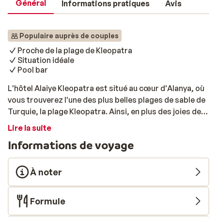
Général
Informations pratiques
Avis
Populaire auprès de couples
Proche de la plage de Kleopatra
Situation idéale
Pool bar
L'hôtel Alaiye Kleopatra est situé au cœur d'Alanya, où
vous trouverez l'une des plus belles plages de sable de
Turquie, la plage Kleopatra. Ainsi, en plus des joies de la
piscine, vous pouvez également prendre un bain de
Lire la suite
soleil sur la plage. L'hôtel est situé dans un quartier
Informations de voyage
animé. Après quelques pas, vous arriverez au port
d'Alanya, où se trouvent de nombreux restaurants et
autres lieux de divertissement. Un séjour dans un hôtel
À noter
de qualité dans la ville animée d'Alany vous attend!
Formule