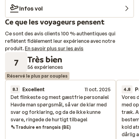
Infos vol
Ce que les voyageurs pensent
Ce sont des avis clients 100 % authentiques qui
reflètent fidèlement leur expérience avec notre
produit.
En savoir plus sur les avis
Très bien
7
56 expériences
Réservé le plus par couples
Excellent
11 oct. 2025
P
8.1
4.8
Det flinkeste og mest gæstfrie personale!
Det flinkeste og mest gæstfrie personale!
Vores d
Vores d
Havde man spørgsmål, så var de klar med
Havde man spørgsmål, så var de klar med
med opk
med opk
svar og forklaring, og da de ikke kunne
svar og forklaring, og da de ikke kunne
træk. A
træk. A
svare, ringede de hurtigt tilbage!
svare, ringede de hurtigt tilbage!
bestemt
bestemt
kold at
kold at
Traduire en français (BE)
dårlig 
dårlig 