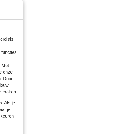
erd als
 functies
. Met
e onze
amilles
n. Door
 jouw
 2026
te maken.
. Als je
aar je
rkeuren