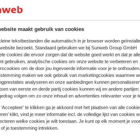
ebsite maakt gebruik van cookies
 kleine tekstbestanden die automatisch in je browser worden geïnstalle
 website bezoekt. Standaard gebruiken we bij Sunweb Group GmbH
tent fidèlement leur expérience avec notre produit.
ele cookies die ervoor zorgen dat de website goed werkt en dat je alle
nt gebruiken, analytische cookies om onze website te verbeteren en
rscookies om de door jou ingevoerde informatie voor je te onthouden
estemming maken we ook gebruik van marketingcookies waarmee w
Réservé le plus par f
ngprestaties analyseren en onze aanbiedingen kunnen personalisere
tsen van eerste en derde partij cookies kunnen wij en andere partijen
 2026
Excellent
4 avr.
9.1
gedrag volgen om zo onze inhoud en advertenties relevanter voor je 
Prachtig appartement op 50 meter van de piste.
Prachtig appartement op 50 meter van de piste.
'Accepteer' te klikken ga je akkoord met het plaatsen van alle cookies
Traduire en français (BE)
ren’ klikt, vind je meer informatie incl. de volledige lijst van cookies w
ecteren welke cookies je wilt toestaan. Je kunt op elk moment je voo
Anonyme
Groupes
 of je toestemming intrekken.