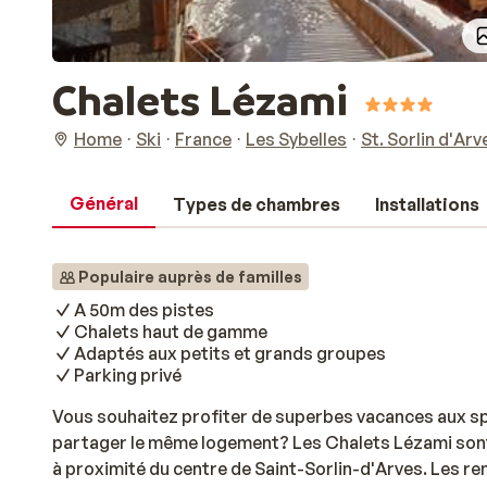
Chalets Lézami
Home
Ski
France
Les Sybelles
St. Sorlin d'Arv
Général
Types de chambres
Installations
Populaire auprès de familles
A 50m des pistes
Chalets haut de gamme
Adaptés aux petits et grands groupes
Parking privé
Vous souhaitez profiter de superbes vacances aux sp
partager le même logement? Les Chalets Lézami sont 
à proximité du centre de Saint-Sorlin-d'Arves. Les 