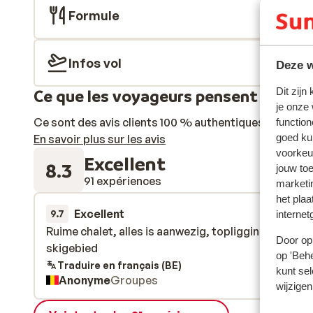
Formule
Infos vol
Deze w
Dit zijn
Ce que les voyageurs pensent
je onze
Ce sont des avis clients 100 % authentiques qui reflè
function
goed ku
En savoir plus sur les avis
voorkeu
Excellent
8.3
jouw to
91 expériences
marketi
het plaa
Excellent
4 avr.
9.7
internet
Ruime chalet, alles is aanwezig, topligging in mooi
Ruime chalet, alles is aanwezig, topligging in mooi
Door op 
skigebied
skigebied
op 'Behe
Traduire en français (BE)
kunt sel
Anonyme
Groupes
wijzigen