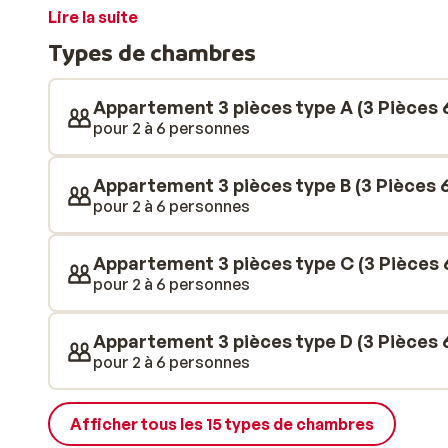
seulement 250 m de l'hébergement. Depuis les chalet
Lire la suite
sur les montagnes. Ils comprennent également un balc
Types de chambres
du soleil et prendre d'une bouffée d’air frais. Le soir
dans les restaurants du village: ne manquez pas de test
souhaitez, vous pourrez également préparer un bon re
Appartement 3 pièces type A (3 Pièces 6
le village, vous trouverez un supermarché afin de fai
pour 2 à 6 personnes
produits locaux pour cuisiner de bons petits plats. 
dans un style moderne et entièrement équipés pour vo
Appartement 3 pièces type B (3 Pièces 6
offrent suffisamment d'espace pour les groupes, p
pour 2 à 6 personnes
même d'une place de parking sur place afin de garer v
Appartement 3 pièces type C (3 Pièces 6
pour 2 à 6 personnes
Appartement 3 pièces type D (3 Pièces 6
pour 2 à 6 personnes
Afficher tous les 15 types de chambres