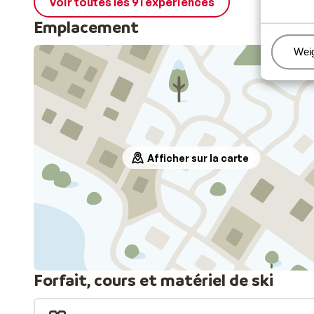
Voir toutes les 91 expériences
Emplacement
Beh
Wei
Afficher sur la carte
Forfait, cours et matériel de ski