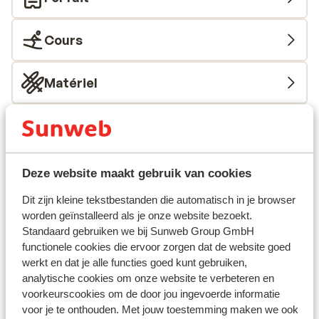
Cours
Matériel
Autres hébergements - Les Sybelles
Chalet la Marmotte
Deze website maakt gebruik van cookies
Dit zijn kleine tekstbestanden die automatisch in je browser
Chalets des Ecrins
worden geïnstalleerd als je onze website bezoekt.
Standaard gebruiken we bij Sunweb Group GmbH
Résidence Club MMV l'Etoile des Sybelles
functionele cookies die ervoor zorgen dat de website goed
werkt en dat je alle functies goed kunt gebruiken,
analytische cookies om onze website te verbeteren en
Résidence Club MMV l'Etoile des Sybelles - prix
voorkeurscookies om de door jou ingevoerde informatie
exclusif
voor je te onthouden. Met jouw toestemming maken we ook