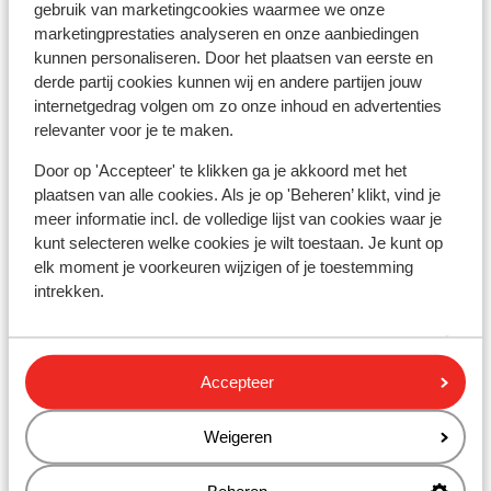
gebruik van marketingcookies waarmee we onze
marketingprestaties analyseren en onze aanbiedingen
Résidence Le Hameau du Moulin
kunnen personaliseren. Door het plaatsen van eerste en
derde partij cookies kunnen wij en andere partijen jouw
Chalet Colette - Prix exclusif
internetgedrag volgen om zo onze inhoud en advertenties
relevanter voor je te maken.
Chalets Skilodge
Door op 'Accepteer' te klikken ga je akkoord met het
plaatsen van alle cookies. Als je op 'Beheren’ klikt, vind je
Résidence CGH L'Alpaga
meer informatie incl. de volledige lijst van cookies waar je
kunt selecteren welke cookies je wilt toestaan. Je kunt op
elk moment je voorkeuren wijzigen of je toestemming
Résidence CGH L'Alpaga - Prix exclusif
intrekken.
Chalets Lézami
Accepteer
Chalet Skky
Weigeren
Chalet Mont Thabor