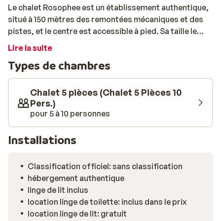
Le chalet Rosophee est un établissement authentique,
situé à 150 mètres des remontées mécaniques et des
pistes, et le centre est accessible à pied. Sa taille le
rend idéal pour des vacances aux sports d'hiver en
Lire la suite
famille ou entre amis. Le chalet est traditionnel et
Types de chambres
équipé d'une cuisine ouverte et d'une cheminée. Il y a 4
chambres confortables et 2 salles de bains. En prime,
vous profiterez du sauna privé appartenant au chalet.
Chalet 5 pièces (Chalet 5 Pièces 10
Réchauffez-vous et profitez après une fraîche journée
Pers.)
pour 5 à 10 personnes
d'hiver.
Installations
Classification officiel: sans classification
hébergement authentique
linge de lit inclus
location linge de toilette: inclus dans le prix
location linge de lit: gratuit