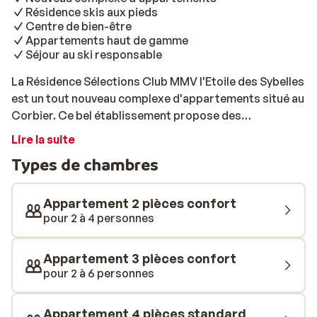
Résidence skis aux pieds
Centre de bien-être
Appartements haut de gamme
Séjour au ski responsable
La Résidence Sélections Club MMV l'Etoile des Sybelles
est un tout nouveau complexe d'appartements situé au
Corbier. Ce bel établissement propose des
appartements haut de gamme, et est situé
Lire la suite
directement sur les pistes. Faites donc partie des
Types de chambres
premiers à dévaler les pistes de ski cet hiver! Après une
journée intense sur la poudreuse, profitez d'un bon
chocolat chaud au coin du feu dans le hall de la
Appartement 2 pièces confort
résidence, ou détendez-vous au centre de bien-être,
pour 2 à 4 personnes
c’est vous qui choisissez! Vous y trouverez un sauna,
un hammam, ainsi qu’une piscine chauffée. Pour
Appartement 3 pièces confort
détendre les muscles endoloris, rien de tel qu’un
pour 2 à 6 personnes
massage relaxant. Le luxe à l’état pur! Les
appartements sont modernes, spacieux, et disposent
Appartement 4 pièces standard