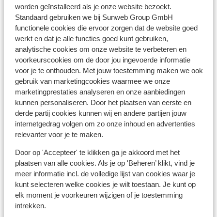
worden geïnstalleerd als je onze website bezoekt.
Standaard gebruiken we bij Sunweb Group GmbH
À proximité
functionele cookies die ervoor zorgen dat de website goed
Dans le centre
werkt en dat je alle functies goed kunt gebruiken,
Distance jusqu'aux pistes de ski environ 0 mètres
analytische cookies om onze website te verbeteren en
voorkeurscookies om de door jou ingevoerde informatie
Distance jusqu'aux remontées mécaniques
voor je te onthouden. Met jouw toestemming maken we ook
environ 100 mètres
gebruik van marketingcookies waarmee we onze
Distance aux magasins les plus proches environ 30
marketingprestaties analyseren en onze aanbiedingen
mètres
kunnen personaliseren. Door het plaatsen van eerste en
Distance à la supérette la plus proche environ 100
derde partij cookies kunnen wij en andere partijen jouw
mètres
internetgedrag volgen om zo onze inhoud en advertenties
Distance au restaurant le plus proche environ 30
relevanter voor je te maken.
mètres
Door op 'Accepteer' te klikken ga je akkoord met het
Forfait, cours et matériel de ski
plaatsen van alle cookies. Als je op 'Beheren’ klikt, vind je
meer informatie incl. de volledige lijst van cookies waar je
kunt selecteren welke cookies je wilt toestaan. Je kunt op
Forfait
elk moment je voorkeuren wijzigen of je toestemming
intrekken.