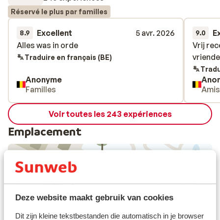
Réservé le plus par familles
Excellent
5 avr. 2026
E
8.9
9.0
Alles was in orde
Alles was in orde
Vrij rec
Vrij rec
vriende
vriende
Traduire en français (BE)
Tradu
Anonyme
Ano
Familles
Ami
Voir toutes les 243 expériences
Emplacement
Afficher sur la carte
Deze website maakt gebruik van cookies
Dit zijn kleine tekstbestanden die automatisch in je browser