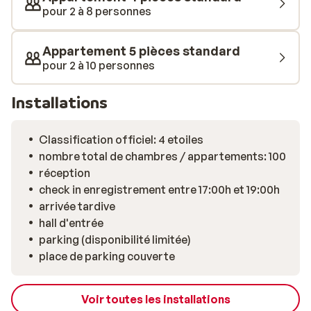
de tout le confort nécessaire pour un agréable séjour
pour 2 à 8 personnes
au ski. Tous sont dotés d’un grand salon, d’une cuisine
entièrement équipée et de lits moelleux. Ce n’est pas
Appartement 5 pièces standard
tout… La résidence en blocs modulables de bois, est le
pour 2 à 10 personnes
premier établissement écologique de la station!
Parfait pour un séjour au ski responsable! Bon séjour à
Installations
La Résidence Sélections Club MMV L’Etoile des
Sybelles!
Classification officiel: 4 etoiles
nombre total de chambres / appartements: 100
réception
check in enregistrement entre 17:00h et 19:00h
arrivée tardive
hall d'entrée
parking (disponibilité limitée)
place de parking couverte
Voir toutes les installations