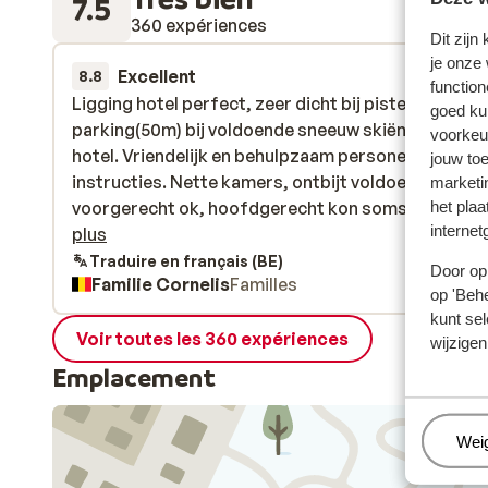
7.5
360 expériences
Dit zijn
je onze
Excellent
6 avr.
8.8
function
Ligging hotel perfect, zeer dicht bij piste en
Ligging hotel perfect, zeer dicht bij piste en
goed ku
parking(50m) bij voldoende sneeuw skiën tot aan h
parking(50m) bij voldoende sneeuw skiën tot aan h
voorkeu
hotel. Vriendelijk en behulpzaam personeel, duideli
hotel. Vriendelijk en behulpzaam personeel, duideli
jouw to
instructies. Nette kamers, ontbijt voldoende keuze
instructies. Nette kamers, ontbijt voldoende keuze
marketi
het plaa
voorgerecht ok, hoofdgerecht kon soms iets beter
voorgerecht ok, hoofdgerecht kon soms iets beter,
internet
lekkere desserts (porties voldoende).
plus
Skiruimte(materiaal kastje )kon beter ingedeeld
Traduire en français (BE)
Door op 
Familie Cornelis
Familles
worden, verouderd en klein.( 1 kastje voor 2 of 3
op 'Behe
personen...) maar prijs/kwaliteit al bij al ok!
kunt sel
Voir toutes les 360 expériences
wijzigen
Emplacement
Beh
Wei