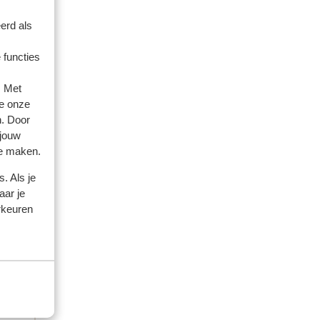
ar amis
erd als
 2026
 functies
n de
n de
. Met
e onze
n. Door
 jouw
te maken.
. Als je
aar je
rkeuren