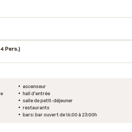
bre dispose d'un balcon offrant une vue
e journée sur les pistes, trinquez à vos
s de bière. Santé!
4 Pers.)
ascenseur
de
hall d'entrée
salle de petit-déjeuner
restaurants
bars: bar ouvert de 16:00 à 23:00h