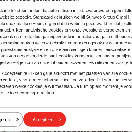
Réservé le plus p
 kleine tekstbestanden die automatisch in je browser worden geïnstalle
 website bezoekt. Standaard gebruiken we bij Sunweb Group GmbH
 2026
Excellent
6 avr.
10
ele cookies die ervoor zorgen dat de website goed werkt en dat je alle
Zeer fijne en ruime kamers, super dicht gelegen aa
Zeer fijne en ruime kamers, super dicht gelegen aa
nt gebruiken, analytische cookies om onze website te verbeteren en
et
et
skipiste. Het eten was ook altijd in orde, zeker het
skipiste. Het eten was ook altijd in orde, zeker het
rscookies om de door jou ingevoerde informatie voor je te onthouden
jke
jke
avondeten met 3 gangen. Vriendelijk personeel!
avondeten met 3 gangen. Vriendelijk personeel!
estemming maken we ook gebruik van marketingcookies waarmee w
,
,
Traduire en français (BE)
ngprestaties analyseren en onze aanbiedingen kunnen personalisere
tsen van eerste en derde partij cookies kunnen wij en andere partijen
,
...
gedrag volgen om zo onze inhoud en advertenties relevanter voor je 
'Accepteer' te klikken ga je akkoord met het plaatsen van alle cookies
Aukelien
Groupes
ren’ klikt, vind je meer informatie incl. de volledige lijst van cookies w
ecteren welke cookies je wilt toestaan. Je kunt op elk moment je voo
 of je toestemming intrekken.
À proximité
eren
geren
Accepteer
À la périphérie