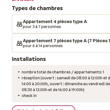
traditionnelle et entièrement équipées. Chaque cham
Types de chambres
imprenable sur les sommets enneigés. Après une longu
vacances au bar de l'hôtel où l'on sert différents type
Appartement 4 pièces type A
pour 3 à 7 personnes
Appartement 7 pièces type A (7 Pièces 1
pour 6 à 14 personnes
Installations
nombre total de chambres / appartements: 1
réception (ouvert : samedi de 08:00 à 12:00h et 
14:00 à 20:00h, ouvert : dimanche au vendredi de
08:30 à 12:00h et de 16:00 à 19:00h)
check in