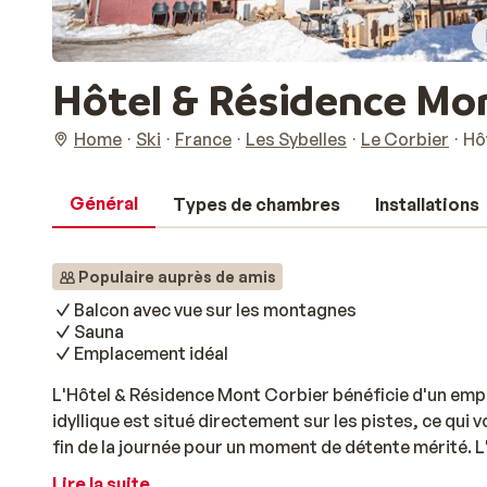
Hôtel & Résidence Mon
Home
Ski
France
Les Sybelles
Le Corbier
Hô
Général
Types de chambres
Installations
Populaire auprès de amis
Balcon avec vue sur les montagnes
Sauna
Emplacement idéal
L'Hôtel & Résidence Mont Corbier bénéficie d'un empl
idyllique est situé directement sur les pistes, ce qu
fin de la journée pour un moment de détente mérité. 
tout le nécessaire pour un parfait séjour au ski. Le
Lire la suite