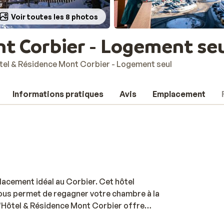
Voir toutes les 8 photos
t Corbier - Logement se
tel & Résidence Mont Corbier - Logement seul
Informations pratiques
Avis
Emplacement
acement idéal au Corbier. Cet hôtel
i vous permet de regagner votre chambre à la
L'Hôtel & Résidence Mont Corbier offre
s chambres sont meublées de façon