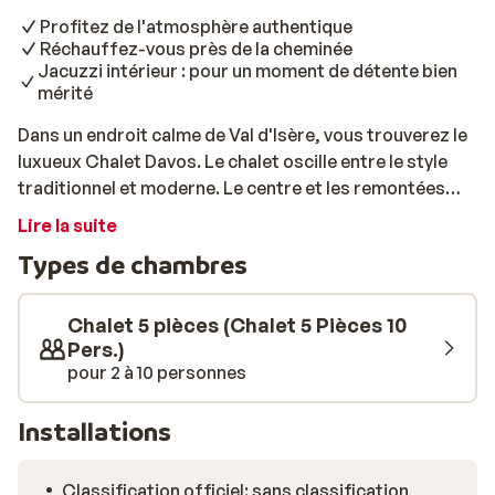
Profitez de l'atmosphère authentique
Réchauffez-vous près de la cheminée
Jacuzzi intérieur : pour un moment de détente bien
mérité
Dans un endroit calme de Val d'Isère, vous trouverez le
luxueux Chalet Davos. Le chalet oscille entre le style
traditionnel et moderne. Le centre et les remontées
mécaniques se trouvent à environ 800 mètres. Le
Lire la suite
chalet possède d'authentiques cheminées en pierre,
Types de chambres
des sols en chêne massif et une combinaison de
meubles anciens et contemporains. Le Chalet Davos
peut accueillir jusqu'à 10 personnes et dispose de 4
Chalet 5 pièces (Chalet 5 Pièces 10
belles chambres. Toutes sont équipées de salles de
Pers.)
pour 2 à 10 personnes
bains privées. Ce magnifique chalet dispose également
de sa propre salle de cinéma et d'un jacuzzi intérieur
avec vue sur la vallée!
Installations
Classification officiel: sans classification