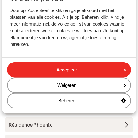
Door op 'Accepteer' te klikken ga je akkoord met het
Chalet Skadi - prix exclusif
plaatsen van alle cookies. Als je op 'Beheren’ klikt, vind je
meer informatie incl. de volledige lijst van cookies waar je
Résidence Le Taos
kunt selecteren welke cookies je wilt toestaan. Je kunt op
elk moment je voorkeuren wijzigen of je toestemming
intrekken.
Résidence CGH Le Jhana
Hôtel Club Belambra Tignes Val Claret
Accepteer
Résidence Boutique CGH Le Lodge des Neiges
Weigeren
*****
Beheren
Résidence Lodges des Neiges
Résidence Phoenix