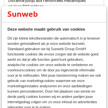
Distance jusqu'aux remontées mécaniques
environ 800 mètres
Distance aux magasins les plus proches environ
700 mètres
Forfait, cours et matériel de ski
Deze website maakt gebruik van cookies
Dit zijn kleine tekstbestanden die automatisch in je browser
Forfait
worden geïnstalleerd als je onze website bezoekt.
Standaard gebruiken we bij Sunweb Group GmbH
functionele cookies die ervoor zorgen dat de website goed
Cours
werkt en dat je alle functies goed kunt gebruiken,
analytische cookies om onze website te verbeteren en
Matériel
voorkeurscookies om de door jou ingevoerde informatie
voor je te onthouden. Met jouw toestemming maken we ook
gebruik van marketingcookies waarmee we onze
Autres hébergements - Val d'Isère
marketingprestaties analyseren en onze aanbiedingen
kunnen personaliseren. Door het plaatsen van eerste en
Tignes
derde partij cookies kunnen wij en andere partijen jouw
internetgedrag volgen om zo onze inhoud en advertenties
Hôtel VoulezVous
relevanter voor je te maken.