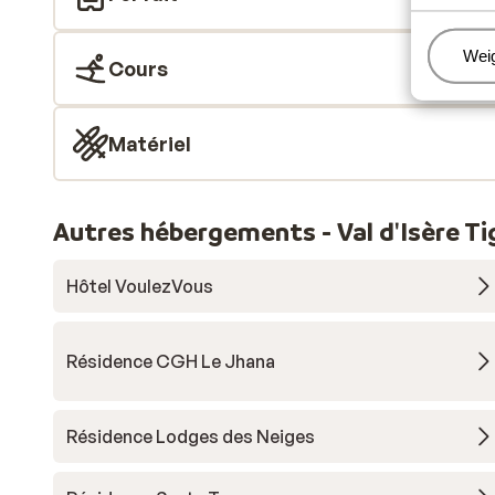
Beh
Wei
Cours
Matériel
Autres hébergements - Val d'Isère T
Hôtel VoulezVous
Résidence CGH Le Jhana
Résidence Lodges des Neiges