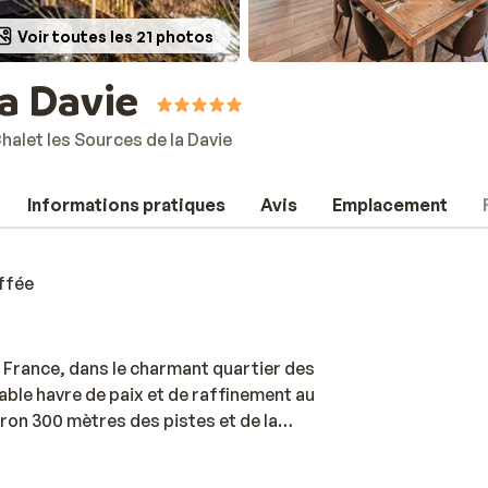
Voir toutes les 21 photos
la Davie
halet les Sources de la Davie
Informations pratiques
Avis
Emplacement
uffée
en France, dans le charmant quartier des
table havre de paix et de raffinement au
on 300 mètres des pistes et de la
ige chaque matin pour profiter pleinement
ste chalet de 10 pièces, pensé pour offrir