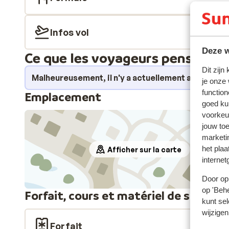
Infos vol
Deze w
Ce que les voyageurs pensent
Dit zijn
Malheureusement, il n'y a actuellement aucune e
je onze
function
Emplacement
goed ku
voorkeu
jouw to
marketi
het plaa
Afficher sur la carte
internet
Door op 
op 'Behe
Forfait, cours et matériel de ski
kunt sel
wijzigen
Forfait