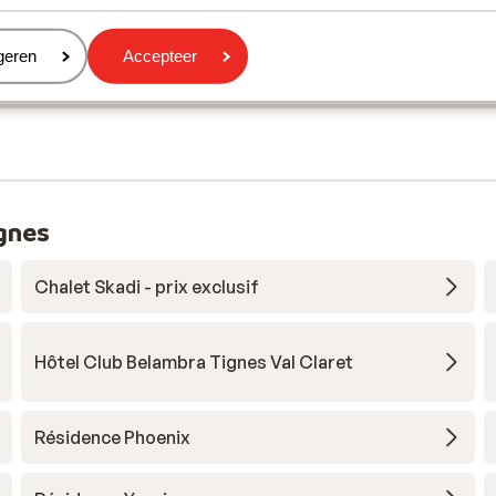
eren
geren
Accepteer
ignes
Chalet Skadi - prix exclusif
Hôtel Club Belambra Tignes Val Claret
Résidence Phoenix