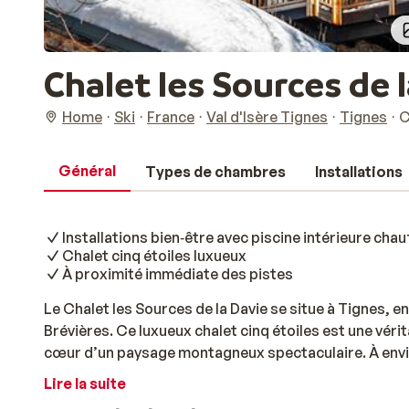
Chalet les Sources de 
Home
Ski
France
Val d'Isère Tignes
Tignes
C
Général
Types de chambres
Installations
Installations bien‑être avec piscine intérieure cha
Chalet cinq étoiles luxueux
À proximité immédiate des pistes
Le Chalet les Sources de la Davie se situe à Tignes, 
Brévières. Ce luxueux chalet cinq étoiles est une véri
cœur d’un paysage montagneux spectaculaire. À envir
remontée mécanique, vous rejoignez facilement la ne
Lire la suite
de votre journée de ski. Le chalet se compose d’un va