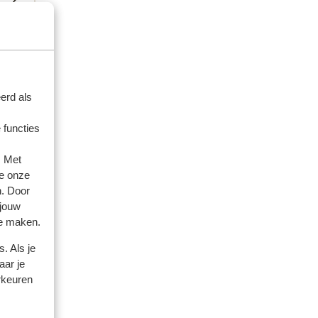
erd als
 functies
. Met
e onze
n. Door
es
 jouw
te maken.
 300
. Als je
aar je
rkeuren