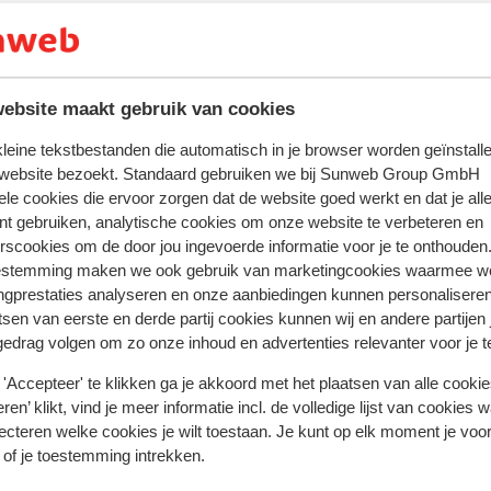
ebsite maakt gebruik van cookies
 kleine tekstbestanden die automatisch in je browser worden geïnstalle
xpérience client pour cet hébergement.
 website bezoekt. Standaard gebruiken we bij Sunweb Group GmbH
ele cookies die ervoor zorgen dat de website goed werkt en dat je alle
nt gebruiken, analytische cookies om onze website te verbeteren en
rscookies om de door jou ingevoerde informatie voor je te onthouden
À proximité
estemming maken we ook gebruik van marketingcookies waarmee w
Distance du centre-ville: environ 500 mètres
ngprestaties analyseren en onze aanbiedingen kunnen personalisere
Distance jusqu'aux pistes de ski environ 300 mètr
tsen van eerste en derde partij cookies kunnen wij en andere partijen
gedrag volgen om zo onze inhoud en advertenties relevanter voor je 
Distance jusqu'aux remontées mécaniques environ
mètres
'Accepteer' te klikken ga je akkoord met het plaatsen van alle cookies
ren’ klikt, vind je meer informatie incl. de volledige lijst van cookies w
ecteren welke cookies je wilt toestaan. Je kunt op elk moment je voo
 of je toestemming intrekken.