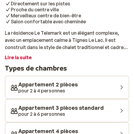
Directement sur les pistes
Proche du centre ville
Merveilleux centre de bien-être
Salon confortable avec cheminée
La résidence Le Telemark est un élégant complexe,
avec un emplacement calme à Tignes Le Lac. Il est
construit dans le style de chalet traditionnel et cadre
bien avec les environs. Il est situé directement sur les
Lire la suite
pistes et le centre se trouve à 300 mètres. Les
Types de chambres
appartements sont spacieux et disposent d'une
décoration de luxe moderne. Après une merveilleuse
journée dans la neige, vous pourrez vous détendre
Appartement 2 pièces
dans le magnifique centre de bien-être. Voici une belle
pour 2 à 4 personnes
piscine intérieure et plusieurs saunas et hammam et
bains à remous. Tout pour vous servir!
Appartement 3 pièces standard
pour 2 à 6 personnes
Appartement 4 pièces