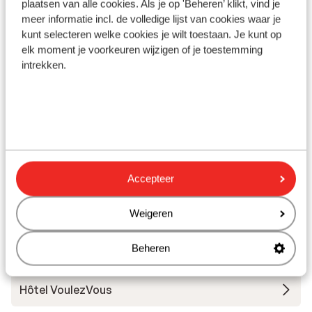
mètres
plaatsen van alle cookies. Als je op 'Beheren’ klikt, vind je
meer informatie incl. de volledige lijst van cookies waar je
Distance jusqu'aux remontées mécaniques
kunt selecteren welke cookies je wilt toestaan. Je kunt op
environ 50 mètres
elk moment je voorkeuren wijzigen of je toestemming
Forfait, cours et matériel de ski
intrekken.
Forfait
Cours
Accepteer
Matériel
Weigeren
Autres hébergements - Val d'Isère
Beheren
Tignes
Hôtel VoulezVous