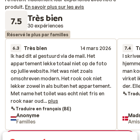
produit.
En savoir plus sur les avis
Très bien
7.5
30 expériences
Réservé le plus par familles
Très bien
14 mars 2026
T
6.3
7.4
Ik had dit al gestuurd via de mail. Het
Ik had dit al gestuurd via de mail. Het
I skrive
I skrive
appartement lekke totaal niet op de foto
appartement lekke totaal niet op de foto
hjemmes
hjemmes
op jullie website. Het was niet zoals
op jullie website. Het was niet zoals
man ko
man ko
omschreven modern. Het rook ook niet
omschreven modern. Het rook ook niet
virket 
virket 
lekker zowel in als buiten het appartement.
lekker zowel in als buiten het appartement.
der. El
der. El
Met name het toilet was echt niet fris en
Met name het toilet was echt niet fris en
Tradu
rook naar oude pis. Het was zeker niet 5
rook naar oud...
plus
sterren waardig. Volgens de locatie was de
Traduire en français (BE)
Anonyme
Mad
foto van een groter appartement en
Familles
Ami
kunnen jullie ook andere foto’s krijgen die
meer op de werkelijkheid lijken.
Voir toutes les 30 expériences