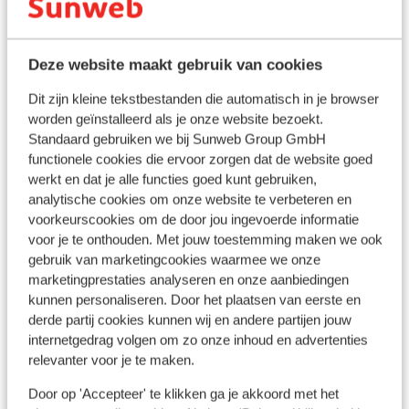
Emplacement
Deze website maakt gebruik van cookies
Dit zijn kleine tekstbestanden die automatisch in je browser
worden geïnstalleerd als je onze website bezoekt.
Afficher sur la carte
Standaard gebruiken we bij Sunweb Group GmbH
functionele cookies die ervoor zorgen dat de website goed
werkt en dat je alle functies goed kunt gebruiken,
analytische cookies om onze website te verbeteren en
voorkeurscookies om de door jou ingevoerde informatie
À proximité
voor je te onthouden. Met jouw toestemming maken we ook
Distance du centre-ville: environ 300 mètres
gebruik van marketingcookies waarmee we onze
marketingprestaties analyseren en onze aanbiedingen
Distance de l'aéroport: Geneve airport
kunnen personaliseren. Door het plaatsen van eerste en
(switzerland) environ 220 kilomètres
derde partij cookies kunnen wij en andere partijen jouw
Distance jusqu'à la gare bourg saint maurice tgv
internetgedrag volgen om zo onze inhoud en advertenties
station environ 33 kilomètre(s)
relevanter voor je te maken.
Distance jusqu'aux pistes de ski environ 0 mètres
Distance jusqu'a l'arrêt du bus de ski environ 200
Door op 'Accepteer' te klikken ga je akkoord met het