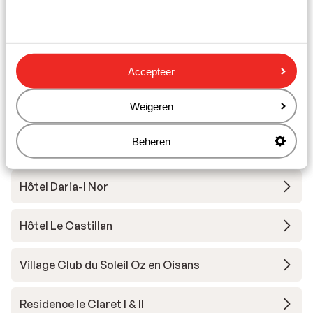
Matériel
Autres hébergements - Alpe d'Huez
Grand Domaine Ski
Accepteer
Weigeren
Résidence Daria-I Nor
Beheren
Hotel Au Chamois d'Or
Hôtel Daria-I Nor
Hôtel Le Castillan
Village Club du Soleil Oz en Oisans
Residence le Claret I & II