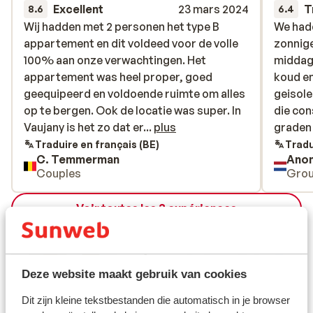
Excellent
23 mars 2024
T
8.6
6.4
Wij hadden met 2 personen het type B
Wij hadden met 2 personen het type B
We had
We had
appartement en dit voldeed voor de volle
appartement en dit voldeed voor de volle
zonnige
zonnige
100% aan onze verwachtingen. Het
100% aan onze verwachtingen. Het
middag.
middag.
appartement was heel proper, goed
appartement was heel proper, goed
koud en
koud en
geequipeerd en voldoende ruimte om alles
geequipeerd en voldoende ruimte om alles
geisole
geisole
op te bergen. Ook de locatie was super. In
op te bergen. Ook de locatie was super. In
die con
die con
Vaujany is het zo dat er opeenvolgende
Vaujany is het zo dat er...
plus
graden 
graden
roltrappen te nemen zijn vooraleer je aan
verwarm
Traduire en français (BE)
Tradu
C. Temmerman
Ano
de grote lift komt naar de skigebieden. De
recept
Couples
Gro
afstand tussen de skikelder en deze
kon ni
roltrappen was amper 20 meter. Verder
6/10, v
Voir toutes les 3 expériences
was Nathalie , mevrouw van de receptie ,
goed
enorm vriendelijk en behulpzaam. Ook
Emplacement
later of vroeger toekomen dan de
openingsuren is geen enkel probleem!
Deze website maakt gebruik van cookies
Kortom topverblijf voor een skivakantie in
Vaujany/ Alpe D'huez!
Dit zijn kleine tekstbestanden die automatisch in je browser