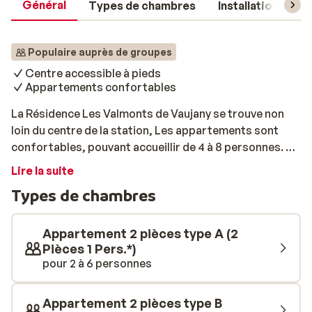
Général
Types de chambres
Installations
Populaire auprès de groupes
Centre accessible à pieds
Appartements confortables
La Résidence Les Valmonts de Vaujany se trouve non
loin du centre de la station, Les appartements sont
confortables, pouvant accueillir de 4 à 8 personnes. De
votre logement vous profiterez d’une magnifique vue
Lire la suite
sur les montagnes. Vous pourrez rejoindre facilement
Types de chambres
les activités du centre afin de vous détendre après une
journée sur les pistes.
Appartement 2 pièces type A (2
Pièces 1 Pers.*)
pour 2 à 6 personnes
Appartement 2 pièces type B