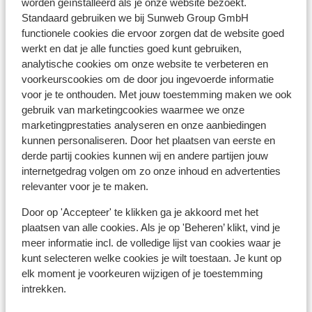
Afficher sur la carte
worden geïnstalleerd als je onze website bezoekt.
Standaard gebruiken we bij Sunweb Group GmbH
functionele cookies die ervoor zorgen dat de website goed
werkt en dat je alle functies goed kunt gebruiken,
analytische cookies om onze website te verbeteren en
voorkeurscookies om de door jou ingevoerde informatie
À proximité
voor je te onthouden. Met jouw toestemming maken we ook
Distance du centre-ville: environ 100 mètres
gebruik van marketingcookies waarmee we onze
Distance jusqu'aux remontées mécaniques
marketingprestaties analyseren en onze aanbiedingen
environ 500 mètres
kunnen personaliseren. Door het plaatsen van eerste en
Distance aux magasins les plus proches environ
derde partij cookies kunnen wij en andere partijen jouw
100 mètres
internetgedrag volgen om zo onze inhoud en advertenties
relevanter voor je te maken.
Forfait, cours et matériel de ski
Door op 'Accepteer' te klikken ga je akkoord met het
plaatsen van alle cookies. Als je op 'Beheren’ klikt, vind je
Forfait
meer informatie incl. de volledige lijst van cookies waar je
kunt selecteren welke cookies je wilt toestaan. Je kunt op
elk moment je voorkeuren wijzigen of je toestemming
Cours
intrekken.