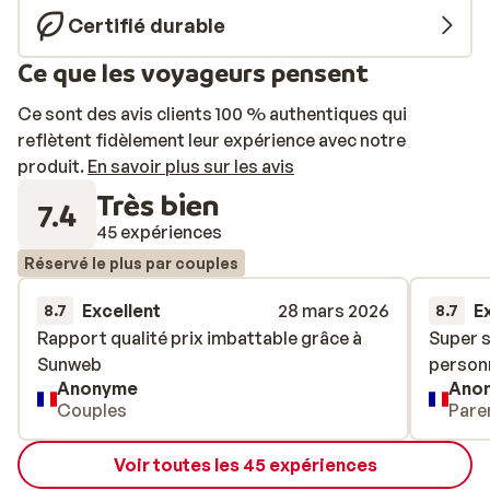
Certifié durable
Ce que les voyageurs pensent
Ce sont des avis clients 100 % authentiques qui
reflètent fidèlement leur expérience avec notre
produit.
En savoir plus sur les avis
Très bien
7.4
45 expériences
Réservé le plus par couples
Excellent
28 mars 2026
E
8.7
8.7
Rapport qualité prix imbattable grâce à
Rapport qualité prix imbattable grâce à
Super s
Super s
Sunweb
Sunweb
personn
personn
Anonyme
Ano
Couples
Pare
Voir toutes les 45 expériences