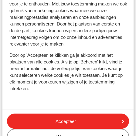
Forfait, cours et matériel de ski
voor je te onthouden. Met jouw toestemming maken we ook
gebruik van marketingcookies waarmee we onze
marketingprestaties analyseren en onze aanbiedingen
Forfait
kunnen personaliseren. Door het plaatsen van eerste en
derde partij cookies kunnen wij en andere partijen jouw
internetgedrag volgen om zo onze inhoud en advertenties
Cours
relevanter voor je te maken.
Door op 'Accepteer' te klikken ga je akkoord met het
Matériel
plaatsen van alle cookies. Als je op 'Beheren’ klikt, vind je
meer informatie incl. de volledige lijst van cookies waar je
Autres hébergements - Alpe d'Huez
kunt selecteren welke cookies je wilt toestaan. Je kunt op
elk moment je voorkeuren wijzigen of je toestemming
Grand Domaine Ski
intrekken.
Résidence Daria-I Nor
Hotel Au Chamois d'Or
Accepteer
Hôtel Daria-I Nor