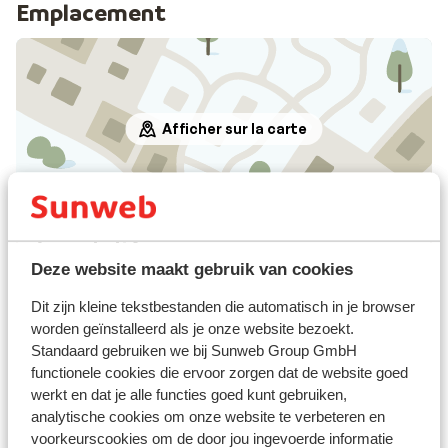
Emplacement
Afficher sur la carte
À proximité
Deze website maakt gebruik van cookies
Distance du centre-ville: environ 600 mètres
Distance de l'aéroport environ 63 kilomètres
Dit zijn kleine tekstbestanden die automatisch in je browser
Distance jusqu'aux pistes de ski environ 0 mètres
worden geïnstalleerd als je onze website bezoekt.
Distance jusqu'aux remontées mécaniques
Standaard gebruiken we bij Sunweb Group GmbH
environ 100 mètres
functionele cookies die ervoor zorgen dat de website goed
Distance jusqu'a l'école de ski environ 1,3
werkt en dat je alle functies goed kunt gebruiken,
kilomètres
analytische cookies om onze website te verbeteren en
voorkeurscookies om de door jou ingevoerde informatie