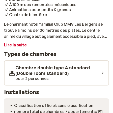
À 100 m des remontées mécaniques
Animations pour petits & grands
Centre de bien-être
Le charmant hôtel familial Club MMV Les Bergers se
trouve à moins de 100 mètres des pistes. Le centre
animé du village est également accessible à pied, avec
ses boutiques, restaurants et bars accueillants. Après
Lire la suite
une journée bien remplie sur les pistes, il est agréable
Types de chambres
de retrouver le confort des chambres. Dans le spa,
vous pouvez profiter (en supplément) de massages
relaxants et de soins beauté. Pendant ce temps, les
Chambre double type A standard
enfants s’amusent avec l’équipe d’animation, de quoi
(Double room standard)
pour 2 personnes
satisfaire toute la famille!
Installations
Classification officiel: sans classification
nombre total de chambres / appartements: 191