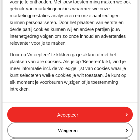
voor je te onthouden. Met jouw toestemming maken we ook
Hôtel Font d'Argent Canillo
gebruik van marketingcookies waarmee we onze
marketingprestaties analyseren en onze aanbiedingen
Hôtel Sporting
kunnen personaliseren. Door het plaatsen van eerste en
derde partij cookies kunnen wij en andere partijen jouw
internetgedrag volgen om zo onze inhoud en advertenties
Hôtel Guillem
relevanter voor je te maken.
Door op 'Accepteer' te klikken ga je akkoord met het
Hôtel Font d'Argent Pas de la Casa
plaatsen van alle cookies. Als je op 'Beheren’ klikt, vind je
meer informatie incl. de volledige lijst van cookies waar je
Hôtel Himalaia Soldeu
kunt selecteren welke cookies je wilt toestaan. Je kunt op
elk moment je voorkeuren wijzigen of je toestemming
intrekken.
Hôtel Ski Plaza
Hôtel Magic Pas
Accepteer
Hôtel Piolets Centre
Weigeren