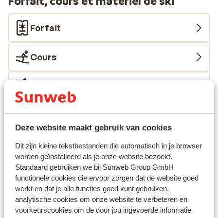
Forfait, cours et matériel de ski
Forfait
Cours
Matériel
Autres hébergements - Grandvalira
Deze website maakt gebruik van cookies
Lodge Park Hotel
Dit zijn kleine tekstbestanden die automatisch in je browser
worden geïnstalleerd als je onze website bezoekt.
Standaard gebruiken we bij Sunweb Group GmbH
Hôtel Cristina
functionele cookies die ervoor zorgen dat de website goed
werkt en dat je alle functies goed kunt gebruiken,
Hôtel Del Cubil
analytische cookies om onze website te verbeteren en
voorkeurscookies om de door jou ingevoerde informatie