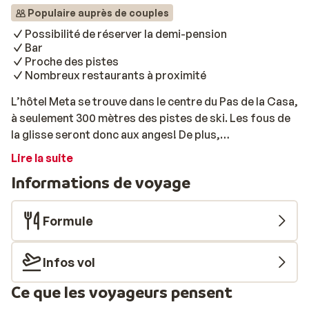
Populaire auprès de couples
Possibilité de réserver la demi-pension
Bar
Proche des pistes
Nombreux restaurants à proximité
L’hôtel Meta se trouve dans le centre du Pas de la Casa,
à seulement 300 mètres des pistes de ski. Les fous de
la glisse seront donc aux anges! De plus,
l’établissement propose de jolies chambres tout
Lire la suite
confort et lumineuses, dans lesquelles chaque
Informations de voyage
vacancier se sentira comme à la maison. Après une
journée intense sur les pistes, les amateurs de sports
d’hiver pourront se retrouver autour d’un verre au bar.
Formule
Infos vol
Ce que les voyageurs pensent