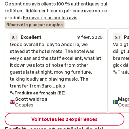
Ce sont des avis clients 100 % authentiques qui
reflètent fidèlement leur expérience avec notre
produit.
En savoir plus sur les avis
Réservé le plus par couples
Excellent
9 févr. 2025
P
8.1
5.1
Good overall holiday to Andorra, we
Good overall holiday to Andorra, we
Väldigt
Väldigt
stayed at the hotel meta. The hotel was
stayed at the hotel meta. The hotel was
dåligt 
dåligt 
very clean and the staff excellent, what let
very clean and the staff excellent, what let
bra men
bra men
it down was lots of noise from other
it down was lots of noise from other
gick då
gick då
guests late at night, moving furniture,
guests late at night, moving furniture,
Tradu
talking loudly and playing music. The
talking loudly and playing music. The
transfer from Barcelona to Andorra also
transfer from Barc...
plus
had problems, with us waiting 1 hour 40 to
Traduire en français (BE)
Scott waldron
Mag
be picked up. As I've said overall very good
Couples
Coup
,great skiing, great food and beer...
Voir toutes les 2 expériences