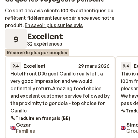
Ce sont des avis clients 100 % authentiques qui
reflètent fidèlement leur expérience avec notre
produit.
En savoir plus sur les avis
Excellent
9
32 expériences
Réservé le plus par couples
Excellent
29 mars 2026
E
9.4
9.4
Hotel Front D’Argent Canillo really left a
Hotel Front D’Argent Canillo really left a
This is 
This is 
very good impression and we would
very good impression and we would
100m f
100m f
definetelly return.Amazing food choice
definetelly return.Amazing food choice
pleasan
pleasan
and excelent customer service followed by
and excelent customer service followed by
We have
We have
the proximity to gondola - top choice for
the proximity to gondola - top choice for
pass de
pass de
Canillo
Canillo
Tradu
Traduire en français (BE)
Cezar
Simo
Familles
Gro