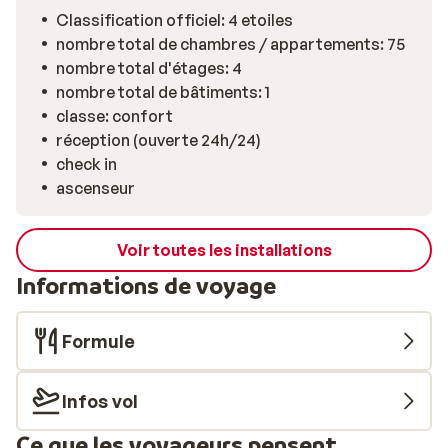
finlandais. Vous pourrez également profiter de
Classification officiel: 4 etoiles
massages ou de divers soins. Vous vous régalerez au
nombre total de chambres / appartements: 75
sein du restaurant de l'hôtel, ouvert et accueillant
nombre total d'étages: 4
bénéficiant d'une jolie lumière naturelle. La cuisine
nombre total de bâtiments: 1
servie y est appréciée: les plats sont simples mais
classe: confort
préparés avec des produits frais. Bon séjour!
réception (ouverte 24h/24)
check in
ascenseur
Voir toutes les installations
Informations de voyage
Formule
Infos vol
Ce que les voyageurs pensent