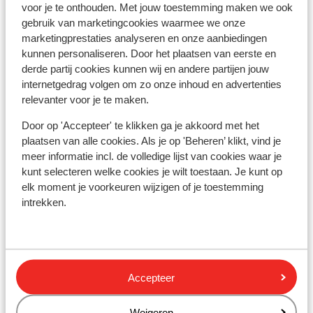
voor je te onthouden. Met jouw toestemming maken we ook
Forfait, cours et matériel de ski
gebruik van marketingcookies waarmee we onze
marketingprestaties analyseren en onze aanbiedingen
kunnen personaliseren. Door het plaatsen van eerste en
Forfait
derde partij cookies kunnen wij en andere partijen jouw
internetgedrag volgen om zo onze inhoud en advertenties
relevanter voor je te maken.
Cours
Door op 'Accepteer' te klikken ga je akkoord met het
plaatsen van alle cookies. Als je op 'Beheren’ klikt, vind je
Matériel
meer informatie incl. de volledige lijst van cookies waar je
kunt selecteren welke cookies je wilt toestaan. Je kunt op
elk moment je voorkeuren wijzigen of je toestemming
Autres hébergements - Grandvalira
intrekken.
Lodge Park Hotel
Hôtel Cristina
Accepteer
Hôtel Del Cubil
Weigeren