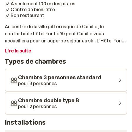
À seulement 100 m des pistes
Centre de bien-être
Bon restaurant
Au centre de la ville pittoresque de Canillo, le
confortable hôtel Font d’Argent Canillo vous
accueillera pour un superbe séjour au ski. L'Hôtel Font
d'Argent Canillo se trouve à seulement quelques
Lire la suite
mètres du téléphérique de Grandvalira: idéal pour
Types de chambres
accéder aux pistes facilement. En 20 minutes de route,
vous accéderez aussi à Caldea et son quartier
commerçant. Vous séjournerez dans de jolies
Chambre 3 personnes standard
chambres, modernes et spacieuses. Elles disposent
pour 3 personnes
d'une salle de bains privative. Vous pourrez y passer de
belles nuits reposantes après vous être bien dépensés
Chambre double type B
sur les pistes de ski. Pour vous détendre après une
pour 2 personnes
bonne journée, direction le centre de bien-être de
l'hôtel, accessible en supplément. Il comprend
Installations
notamment un jacuzzi, un bain turc et des saunas