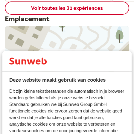
Voir toutes les 32 expériences
Emplacement
Afficher sur la carte
Deze website maakt gebruik van cookies
À proximité
Dit zijn kleine tekstbestanden die automatisch in je browser
Distance du centre-ville: environ 20 mètres
worden geïnstalleerd als je onze website bezoekt.
Distance jusqu'à l'arrêt de bus environ 50 mètres
Standaard gebruiken we bij Sunweb Group GmbH
Distance jusqu'aux pistes de ski environ 200
functionele cookies die ervoor zorgen dat de website goed
mètres
werkt en dat je alle functies goed kunt gebruiken,
analytische cookies om onze website te verbeteren en
Distance jusqu'aux remontées mécaniques
voorkeurscookies om de door jou ingevoerde informatie
environ 200 mètres