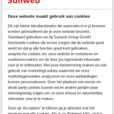
Voir toutes les 5 expériences
Autres hébergements - Côte Egéenne
Deze website maakt gebruik van cookies
Dit zijn kleine tekstbestanden die automatisch in je browser
Hôtel Xanadu Island
worden geïnstalleerd als je onze website bezoekt.
Standaard gebruiken we bij Sunweb Group GmbH
functionele cookies die ervoor zorgen dat de website goed
Hôtel Voyage Torba
werkt en dat je alle functies goed kunt gebruiken,
analytische cookies om onze website te verbeteren en
Hôtel Arin Resort
voorkeurscookies om de door jou ingevoerde informatie
voor je te onthouden. Met jouw toestemming maken we ook
gebruik van marketingcookies waarmee we onze
Hôtel Maxeria Blue Didyma
marketingprestaties analyseren en onze aanbiedingen
kunnen personaliseren. Door het plaatsen van eerste en
Hôtel Aquasis Deluxe Resort & Spa
derde partij cookies kunnen wij en andere partijen jouw
internetgedrag volgen om zo onze inhoud en advertenties
relevanter voor je te maken.
Hôtel Selectum Colours Bodrum
Door op 'Accepteer' te klikken ga je akkoord met het
plaatsen van alle cookies. Als je op 'Beheren’ klikt, vind je