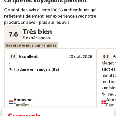
Ce que les voyageurs pensent
retrouver autour d’un bon repas dans les 5 restaurants
de l’hôtel. Les plus sportifs d’entre vous auront
Ce sont des avis clients 100 % authentiques qui
l’occasion de s’adonner à diverses activités sportives
reflètent fidèlement leur expérience avec notre
comme le volley-ball, le basket-ball ou le tennis, tandis
produit.
En savoir plus sur les avis
que les amateurs de farniente préféreront se détendre
Très bien
7.6
au spa (sauna et hammam). Le soir, des spectacles, des
5 expériences
soirées à thème et des concerts vous seront
Réservé le plus par familles
proposés, histoire de profiter pleinement de moments
en famille ou entre amis. Le complexe possède
Excellent
20 oct. 2025
P
9.9
5.3
également une boîte de nuit pour les fêtards.
-
-
Meget f
Meget f
slidt e
slidt e
Traduire en français (BE)
minutt
minutt
med ser
med ser
kan blo
kan blo
Tradu
Anonyme
Ano
Familles
Fami