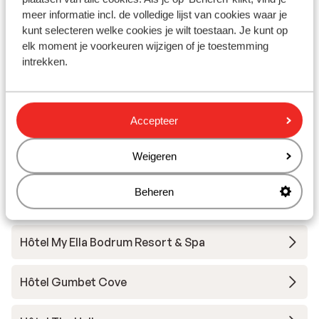
Hôtel Bodrum Holiday Resort
meer informatie incl. de volledige lijst van cookies waar je
kunt selecteren welke cookies je wilt toestaan. Je kunt op
Hôtel Labranda TMT Bodrum Resort
elk moment je voorkeuren wijzigen of je toestemming
intrekken.
Hôtel Kadikale Resort - Ultra All Inclusive
Accepteer
Hôtel Sami Beach
Weigeren
Hôtel Duja Didim
Beheren
Hôtel Duja Bodrum
Hôtel My Ella Bodrum Resort & Spa
Hôtel Gumbet Cove