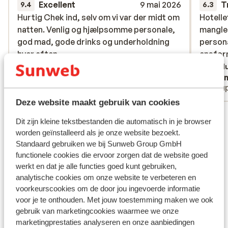
Excellent
9 mai 2026
T
9.4
6.3
Hurtig Chek ind, selv om vi var der midt om
Hurtig Chek ind, selv om vi var der midt om
Hotellet
Hotellet
natten. Venlig og hjælpsomme personale,
natten. Venlig og hjælpsomme personale,
mangler
mangler
god mad, gode drinks og underholdning
god mad, gode drinks og underholdning
persona
persona
hver aften.
hver aften.
ensfor
ensfor
Traduire en français (BE)
Tradu
Anonyme
Jean
Couples
Coup
Deze website maakt gebruik van cookies
Voir toutes les 19 expériences
Dit zijn kleine tekstbestanden die automatisch in je browser
Emplacement
worden geïnstalleerd als je onze website bezoekt.
Standaard gebruiken we bij Sunweb Group GmbH
functionele cookies die ervoor zorgen dat de website goed
werkt en dat je alle functies goed kunt gebruiken,
analytische cookies om onze website te verbeteren en
voorkeurscookies om de door jou ingevoerde informatie
Afficher sur la carte
voor je te onthouden. Met jouw toestemming maken we ook
gebruik van marketingcookies waarmee we onze
marketingprestaties analyseren en onze aanbiedingen