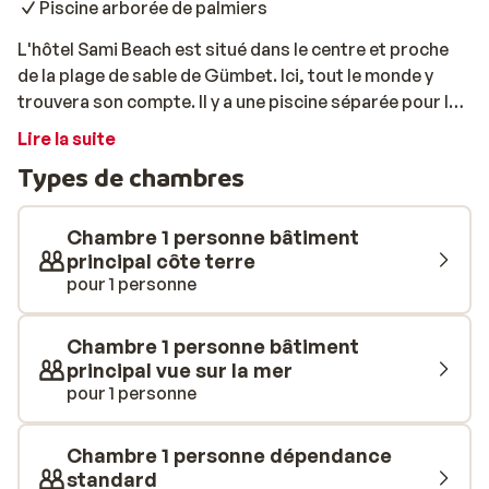
Piscine arborée de palmiers
L'hôtel Sami Beach est situé dans le centre et proche
de la plage de sable de Gümbet. Ici, tout le monde y
trouvera son compte. Il y a une piscine séparée pour les
enfants, un programme d'animation pour les adultes et
Lire la suite
un emplacement idéal pour les adolescents! En bref,
Types de chambres
c'est le lieu idéal pour des vacances en famille,
reposantes sous le soleil du Turquie!
Chambre 1 personne bâtiment
principal côte terre
pour 1 personne
Chambre 1 personne bâtiment
principal vue sur la mer
pour 1 personne
Chambre 1 personne dépendance
standard