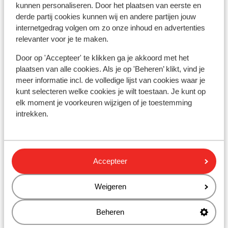
kunnen personaliseren. Door het plaatsen van eerste en
derde partij cookies kunnen wij en andere partijen jouw
À proximité
internetgedrag volgen om zo onze inhoud en advertenties
En bord de mer (plage de sable)
relevanter voor je te maken.
Dans le centre
Door op 'Accepteer' te klikken ga je akkoord met het
Distance du centre-ville: bodrum environ 3
plaatsen van alle cookies. Als je op 'Beheren’ klikt, vind je
kilomètres
meer informatie incl. de volledige lijst van cookies waar je
Distance jusqu'à Barstreet environ 100 mètres
kunt selecteren welke cookies je wilt toestaan. Je kunt op
Distance aux magasins les plus proches environ
elk moment je voorkeuren wijzigen of je toestemming
150 mètres
intrekken.
Distance au restaurant le plus proche environ 150
mètres
Taxi minibus typiquement turc
Accepteer
Autres hébergements - Côte Egéenne
Weigeren
Hôtel Xanadu Island
Beheren