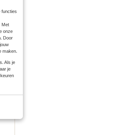
 functies
. Met
e onze
n. Door
 jouw
te maken.
couples
. Als je
aar je
 2026
rkeuren