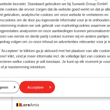
che colorés. Vous passerez les 2
 website bezoekt. Standaard gebruiken we bij Sunweb Group GmbH
o Serrado à Funchal (environ 10 km)
ele cookies die ervoor zorgen dat de website goed werkt en dat je alle
Funchal. Visitez les musées et découvrez la
nt gebruiken, analytische cookies om onze website te verbeteren en
rscookies om de door jou ingevoerde informatie voor je te onthouden
. Nuitée à Curral da Freiras. Jour 6: d'Eiro
estemming maken we ook gebruik van marketingcookies waarmee w
tent fidèlement leur expérience avec notre produit.
isitez le centre de Curral das Freiras,
ngprestaties analyseren en onze aanbiedingen kunnen personalisere
e à Santa Cruz, où vous passerez les 2
tsen van eerste en derde partij cookies kunnen wij en andere partijen
rto da Cruz – Caniçal (environ 32 km)
gedrag volgen om zo onze inhoud en advertenties relevanter voor je 
 rocher de l'aigle, Penha de Águia.
Réservé le plus par 
 Poncha et finissez par une dégustation.
'Accepteer' te klikken ga je akkoord met het plaatsen van alle cookies
Caniçal, avec ses roches
ren’ klikt, vind je meer informatie incl. de volledige lijst van cookies w
2026
Excellent
26 avr.
9.7
ecteren welke cookies je wilt toestaan. Je kunt op elk moment je voo
ez emprunter une belle route depuis Ponta
en
en
Zeer nette en propere accommodaties. Alle hotels
Zeer nette en propere accommodaties. Alle hotels
 of je toestemming intrekken.
us baigner sur la seule plage de sable
lagen goed
lagen goed
 musée des baleines. Vous passerez la nuit
jk.
jk.
Traduire en français (BE)
viron 3 km) Toutes les bonnes choses ont
port.
eren
geren
Accepteer
e a
..
n en
Lore
Amis