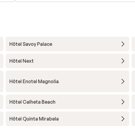
er
e op
en.
ar
Hôtel Savoy Palace
Hôtel Next
Hôtel Enotel Magnolia
Hôtel Calheta Beach
Hôtel Quinta Mirabela