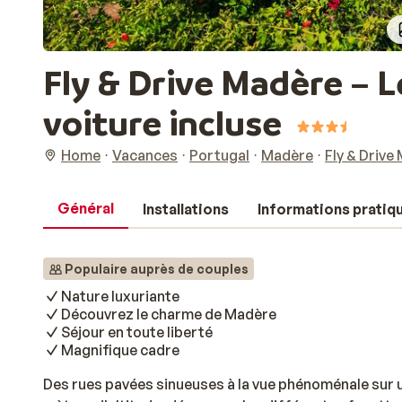
Fly & Drive Madère – 
voiture incluse
Home
Vacances
Portugal
Madère
Fly & Drive
Général
Installations
Informations pratiq
Populaire auprès de couples
Nature luxuriante
Découvrez le charme de Madère
Séjour en toute liberté
Magnifique cadre
Des rues pavées sinueuses à la vue phénoménale sur 