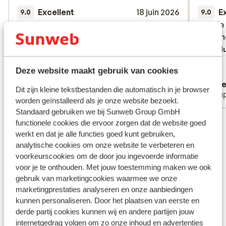
Excellent
18 juin 2026
E
9.0
9.0
Mooi, rustig, netjes, schoon, ruime kamer,
Mooi, rustig, netjes, schoon, ruime kamer,
Goede l
Goede l
heel goed ontbijt, weinig tot geen kinderen
heel goed ontbijt, weinig tot geen kinderen
person
person
(halverwege juni), heel vriendelijk
(halverwege juni), heel vriendelijk
Tradu
personeel.
personeel.
Deze website maakt gebruik van cookies
Traduire en français (BE)
Ingrid
Will
Dit zijn kleine tekstbestanden die automatisch in je browser
Couples
Coup
worden geïnstalleerd als je onze website bezoekt.
Standaard gebruiken we bij Sunweb Group GmbH
Voir toutes les 14 expériences
functionele cookies die ervoor zorgen dat de website goed
werkt en dat je alle functies goed kunt gebruiken,
Emplacement
analytische cookies om onze website te verbeteren en
voorkeurscookies om de door jou ingevoerde informatie
voor je te onthouden. Met jouw toestemming maken we ook
gebruik van marketingcookies waarmee we onze
marketingprestaties analyseren en onze aanbiedingen
Afficher sur la carte
kunnen personaliseren. Door het plaatsen van eerste en
derde partij cookies kunnen wij en andere partijen jouw
internetgedrag volgen om zo onze inhoud en advertenties