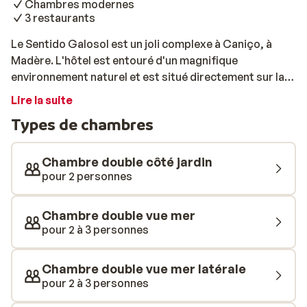
Chambres modernes
3 restaurants
Le Sentido Galosol est un joli complexe à Caniço, à
Madère. L'hôtel est entouré d'un magnifique
environnement naturel et est situé directement sur la
mer. En raison de cet emplacement idéal, vous pourrez
Lire la suite
profiter d'une vue à couper le souffle. L'établissement
Types de chambres
dispose de 3 restaurants, dont un buffet, une pizzeria
et un restaurant où les plats de poisson les plus
délicieux sont servis. La meilleure façon de terminer
Chambre double côté jardin
votre journée ensoleillée est avec un cocktail au
pour 2 personnes
Capoeira Pub. Les chambres soignées et confortables.
Squash, basket-ball et volley-ball ne sont que quelques
Chambre double vue mer
exemples des activités sportives que vous pourrez
pour 2 à 3 personnes
pratiquer ici. Et lorsqu'il est temps de se détendre, une
visite au centre de bien-être s'impose. Les amateurs de
Chambre double vue mer latérale
farnientel auront probablement besoin d'une place sur
pour 2 à 3 personnes
l'un des transats autour de la piscine...