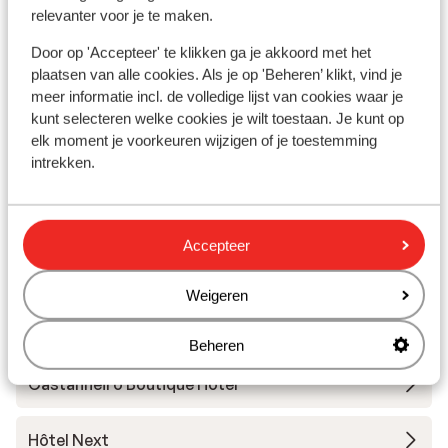
relevanter voor je te maken.
Door op 'Accepteer' te klikken ga je akkoord met het
À proximité
plaatsen van alle cookies. Als je op 'Beheren’ klikt, vind je
Distance du centre-ville: environ 2,5 kilomètres
meer informatie incl. de volledige lijst van cookies waar je
Distance de l'aéroport environ 8 kilomètres
kunt selecteren welke cookies je wilt toestaan. Je kunt op
Distance jusqu'à l'arrêt de bus environ 50 mètres:
elk moment je voorkeuren wijzigen of je toestemming
à Funchal
intrekken.
Autres hébergements - Madère
Accepteer
Hôtel The Cliff Bay
Weigeren
Hôtel Savoy Palace
Beheren
Castanheiro Boutique Hôtel
Hôtel Next