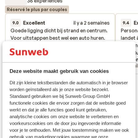
36 expériences
Réservé le plus par couples
Excellent
il y a 2 semaines
E
9.0
9.4
Goede ligging dicht bij strand en centrum.
Goede ligging dicht bij strand en centrum.
Persona
Persona
Voor uitstappen best wel een auto huren.
Voor uitstappen best wel een auto huren.
landet 
landet 
toppen
toppen
Traduire en français (BE)
Tradu
Jurgen B.
Ano
Familles
Fami
Deze website maakt gebruik van cookies
Voir toutes les 36 expériences
Dit zijn kleine tekstbestanden die automatisch in je browser
worden geïnstalleerd als je onze website bezoekt.
Emplacement
Standaard gebruiken we bij Sunweb Group GmbH
functionele cookies die ervoor zorgen dat de website goed
werkt en dat je alle functies goed kunt gebruiken,
analytische cookies om onze website te verbeteren en
voorkeurscookies om de door jou ingevoerde informatie
Afficher sur la carte
voor je te onthouden. Met jouw toestemming maken we ook
gebruik van marketingcookies waarmee we onze