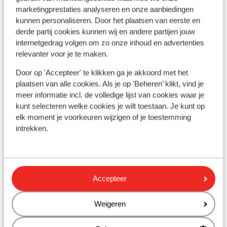
marketingprestaties analyseren en onze aanbiedingen
kunnen personaliseren. Door het plaatsen van eerste en
derde partij cookies kunnen wij en andere partijen jouw
À proximité
internetgedrag volgen om zo onze inhoud en advertenties
relevanter voor je te maken.
Distance du centre-ville: environ 400 mètres
Distance de l'aéroport environ 45 kilomètres
Door op 'Accepteer' te klikken ga je akkoord met het
Distance jusqu'à l'arrêt de bus environ 100 mètres
plaatsen van alle cookies. Als je op 'Beheren’ klikt, vind je
Distance à la supérette la plus proche environ 900
meer informatie incl. de volledige lijst van cookies waar je
mètres
kunt selecteren welke cookies je wilt toestaan. Je kunt op
Distance au restaurant le plus proche environ 900
elk moment je voorkeuren wijzigen of je toestemming
mètres
intrekken.
Endroit calme
Autres hébergements - Algarve
Accepteer
3HB Faro
Weigeren