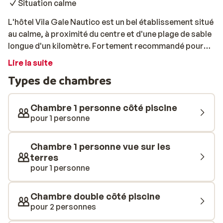
Situation calme
L'hôtel Vila Gale Nautico est un bel établissement situé
au calme, à proximité du centre et d'une plage de sable
longue d'un kilomètre. Fortement recommandé pour
des vacances relaxantes. Les chambres offrent un
Lire la suite
confort optimal. Du balcon, vous pourrez profiter du
Types de chambres
soleil portugais et vous détendre un instant. Cette
adresse est idéale pour les familles avec enfants. Des
aires de jeux au mini club et des terrains de sport à la
Chambre 1 personne côté piscine
salle de fitness tout le monde en profitera. L'équipe
pour 1 personne
d'animation est également disponible toute la journée
avec un programme polyvalent pour petits et grands.
Chambre 1 personne vue sur les
En soirée, dégustez une délicieuse boisson locale au
terres
bar et trinquez à vos vacances!
pour 1 personne
Chambre double côté piscine
pour 2 personnes