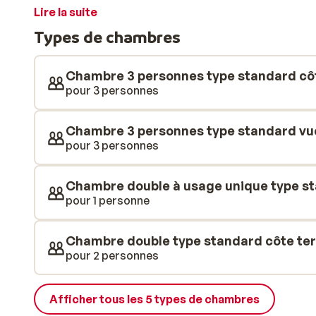
d’une touche de culture grecque ancienne? En quelque
Lire la suite
centre historique de Lindos. Les chambres constituen
Types de chambres
commodité. Elles sont élégamment décorées et lumin
lignes épurées et un style moderne et frais. Pour les p
de sport ou du court de tennis, tandis que les enfan
Chambre 3 personnes type standard côt
la salle de jeux équipée de PlayStation. Besoin de d
pour 3 personnes
pour recharger pleinement vos batteries. L’hôtel d
détendue, en parfaite harmonie avec le calme de Pefk
Chambre 3 personnes type standard vue
confortable, avec de beaux espaces pour s’asseoir et 
pour 3 personnes
aux influences méditerranéennes est proposé chaque
terminer la journée.
Chambre double à usage unique type st
pour 1 personne
Chambre double type standard côte ter
pour 2 personnes
Afficher tous les 5 types de chambres