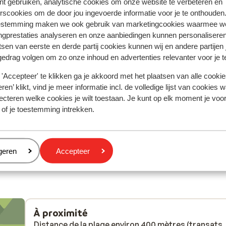
nt gebruiken, analytische cookies om onze website te verbeteren en
rscookies om de door jou ingevoerde informatie voor je te onthouden
estemming maken we ook gebruik van marketingcookies waarmee w
ngprestaties analyseren en onze aanbiedingen kunnen personalisere
aines
Excellent
10 mai
9.4
tsen van eerste en derde partij cookies kunnen wij en andere partijen
gedrag volgen om zo onze inhoud en advertenties relevanter voor je 
mers
mers
Simpelthen er ovenud godt sted. Tæt på by men ik
Simpelthen er ovenud godt sted. Tæt på by men ik
natteliv. Sødt personale. Billederne ligner. Det enes
natteliv. Sødt personale. Billederne ligner. Det enes
'Accepteer' te klikken ga je akkoord met het plaatsen van alle cookies
elig
elig
er fitness kunne vi ikke komme ind i. Legepladsen v
er fitness kunne vi ikke komme ind i. Legepladsen v
ren’ klikt, vind je meer informatie incl. de volledige lijst van cookies w
van
van
heller ikke af ny dato.
heller ikke af ny dato.
ecteren welke cookies je wilt toestaan. Je kunt op elk moment je voo
rder
Traduire en français (BE)
 of je toestemming intrekken.
e
veel
Anonyme
Amis
was
eren
geren
Accepteer
heel
À proximité
Distance de la plage environ 400 mètres (transats