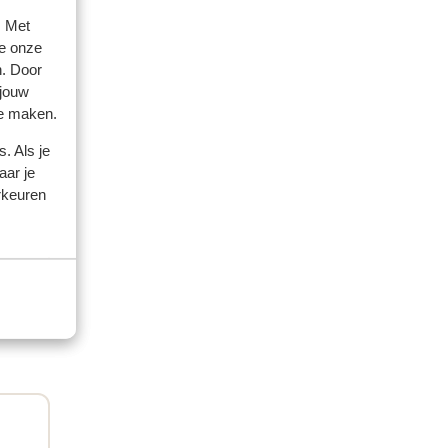
. Met
e onze
n. Door
 2026
 jouw
te maken.
ke
ke
te
te
. Als je
ar
ar
aar je
rkeuren