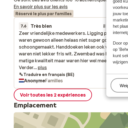
goed ku
En savoir plus sur les avis
voorkeu
jouw to
Réservé le plus par familles
marketi
Très bien
il y a 2 sem
7.6
het plaa
internet
Zeer vriendelijke medewerkers. Ligging prima. Ka
Zeer vriendelijke medewerkers. Ligging prima. Ka
waren gewoon alleen helaas niet super goed
waren gewoon alleen helaas niet super goed
Door op 
schoongemaakt. Handdoeken leken ook wat smoez
schoongemaakt. Handdoeken leken ook wat smoez
op 'Behe
waren niet lekker fris wit. Zwembad was het water 
waren niet lekker fris wit. Zwembad was het water 
kunt sel
matige kwaliteit maar waren hier wel mee bezig. Ve
matige kwaliteit maar waren hier wel mee bezig.
wijzigen
was het zwembad rommelig door alle attributen di
Verder...
plus
maar bleven liggen en ronddreven. Eten was matig 
Traduire en français (BE)
Anonyme
Familles
pasta verder niet veel keus en het dessertbuffet 
Beh
Wei
mega klein alleen wat fruit en 2 zoete dingen en ijs.
Snack in de middag was overgebleven eten van het
Voir toutes les 2 expériences
lunchbuffet en echt onder de maat. Locatie verder 
Emplacement
mooi maar wel auto aan te raden. Cocktails voor all
inclusief zeer weinig keuze.