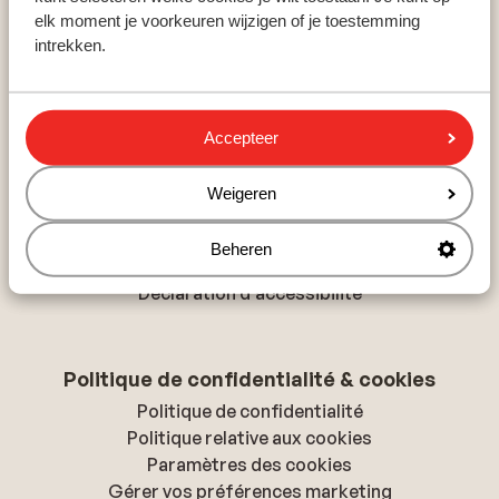
Hurghada
elk moment je voorkeuren wijzigen of je toestemming
Monastir
intrekken.
Playa del Inglés
Accepteer
À propos de Sunweb
À propos de Sunweb
Weigeren
Tourisme responsable
Offres d'emploi
Beheren
Presse & médias
Déclaration d'accessibilité
Politique de confidentialité & cookies
Politique de confidentialité
Politique relative aux cookies
Paramètres des cookies
Gérer vos préférences marketing