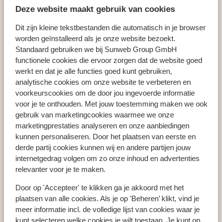
Hôtel Casa Cabana
Deze website maakt gebruik van cookies
Dit zijn kleine tekstbestanden die automatisch in je browser
worden geïnstalleerd als je onze website bezoekt.
Standaard gebruiken we bij Sunweb Group GmbH
Pays populaires
functionele cookies die ervoor zorgen dat de website goed
werkt en dat je alle functies goed kunt gebruiken,
Espagne
analytische cookies om onze website te verbeteren en
Grèce
voorkeurscookies om de door jou ingevoerde informatie
Égypte
voor je te onthouden. Met jouw toestemming maken we ook
gebruik van marketingcookies waarmee we onze
marketingprestaties analyseren en onze aanbiedingen
Régions populaires
kunnen personaliseren. Door het plaatsen van eerste en
derde partij cookies kunnen wij en andere partijen jouw
Crète
internetgedrag volgen om zo onze inhoud en advertenties
Mer Rouge
relevanter voor je te maken.
Golfe d'Hammamet
Door op 'Accepteer' te klikken ga je akkoord met het
plaatsen van alle cookies. Als je op 'Beheren’ klikt, vind je
meer informatie incl. de volledige lijst van cookies waar je
Destinations populaires
kunt selecteren welke cookies je wilt toestaan. Je kunt op