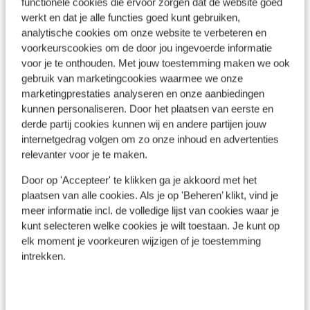
functionele cookies die ervoor zorgen dat de website goed
werkt en dat je alle functies goed kunt gebruiken,
Afficher sur la carte
analytische cookies om onze website te verbeteren en
voorkeurscookies om de door jou ingevoerde informatie
voor je te onthouden. Met jouw toestemming maken we ook
gebruik van marketingcookies waarmee we onze
marketingprestaties analyseren en onze aanbiedingen
kunnen personaliseren. Door het plaatsen van eerste en
À proximité
derde partij cookies kunnen wij en andere partijen jouw
Distance de la plage environ 400 mètres: playa de
internetgedrag volgen om zo onze inhoud en advertenties
la pared environ 1,3 kilomètre(s)
relevanter voor je te maken.
Distance du centre-ville: environ 8 kilomètres,
costa calma environ 9 kilomètres
Door op 'Accepteer' te klikken ga je akkoord met het
plaatsen van alle cookies. Als je op 'Beheren’ klikt, vind je
Distance de l'aéroport environ 60 kilomètres
meer informatie incl. de volledige lijst van cookies waar je
Distance jusqu'au distributeur d'argent environ 8
kunt selecteren welke cookies je wilt toestaan. Je kunt op
kilomètres
elk moment je voorkeuren wijzigen of je toestemming
Distance à la supérette la plus proche environ 250
intrekken.
mètres
Distance au restaurant le plus proche environ 1500
mètres