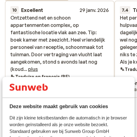
Excellent
29 janv. 2026
T
10
7.4
Ontzettend net en schoon
Ontzettend net en schoon
Het per
Het per
appartenmenten complex, op
appartenmenten complex, op
hulpva
hulpva
fantastische locatie vlak aan zee. Tip:
fantastische locatie vlak aan zee. Tip:
dagelij
dagelij
boek kamer met zeezicht. Heel vriendelijk
boek kamer met zeezicht. Heel vriendelijk
wel nog
wel nog
personeel van receptie, schoonmaak tot
personeel van receptie, schoonmaak tot
gelegen
gelegen
tuinman. Door vertraging van vlucht laat
tuinman. Door vertraging van vlucht laat
niks te
niks te
aangekomen, stond s avonds laat nog
aangekomen, stond s avonds laat nog
Als je 
Als je k
(koude gerechten)diner voor ons klaar!! In
(koud...
plus
aan het
Tradu
ieder geval HP boeken ivm ligging ten
auto!
Traduire en français (BE)
Anonyme
Ano
opzichte van grotere plaatsen. Ontbijt en
Couples
Voya
diner prima en gevarieeerd.
Voir toutes les 6 expériences
Deze website maakt gebruik van cookies
Emplacement
Dit zijn kleine tekstbestanden die automatisch in je browser
worden geïnstalleerd als je onze website bezoekt.
Standaard gebruiken we bij Sunweb Group GmbH