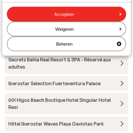
Distance à la pharmacie la plus proche environ 8
kilomètres
Accepteer
Autres hébergements - Fuerteventura
Weigeren
Hôtel Faro Jandía
Beheren
Secrets Bahia Real Resort & SPA - Réservé aux
adultes
Iberostar Selection Fuerteventura Palace
001 Higos Beach Boutique Hotel Singular Hotel
Resi
Hôtel Iberostar Waves Playa Gaviotas Park