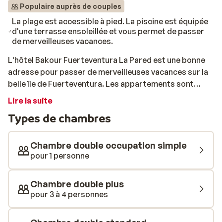
Populaire auprès de couples
La plage est accessible à pied. La piscine est équipée
d'une terrasse ensoleillée et vous permet de passer
de merveilleuses vacances.
L'hôtel Bakour Fuerteventura La Pared est une bonne
adresse pour passer de merveilleuses vacances sur la
belle île de Fuerteventura. Les appartements sont
joliment meublés et il y a une belle piscine pour une
Lire la suite
baignade rafraîchissante. Si vous aimez aller à la plage,
Types de chambres
vous êtes au bon endroit, car vous pouvez y aller à pied.
À votre retour, prenez un verre ensemble au bar, santé!
Ne manquez pas de faire le tour de l'île et de découvrir
Chambre double occupation simple
toutes les beautés que Fuenteventura a à offrir.
pour 1 personne
Chambre double plus
pour 3 à 4 personnes